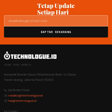
Tetap Update
Setiap Hari
DAFTAR SEKARANG
YOUR TECH UPDATE
Komplek Rumah Susun Petamburan Blok 1 Lt. Dasar,
Tanah Abang, Jakarta Pusat 10260
📞 087878477366
✉️
redaksi@technologue.id
✉️
hai@technologue.id
KATEGORI