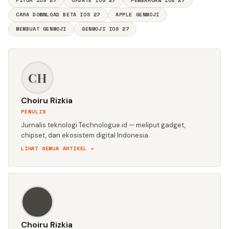
FITUR IOS 27
UPDATE IOS 27
PEMBARUAN IOS 27
CARA DOWNLOAD BETA IOS 27
APPLE GENMOJI
MEMBUAT GENMOJI
GENMOJI IOS 27
CH
Choiru Rizkia
PENULIS
Jurnalis teknologi Technologue.id — meliput gadget,
chipset, dan ekosistem digital Indonesia.
LIHAT SEMUA ARTIKEL →
CH
Choiru Rizkia