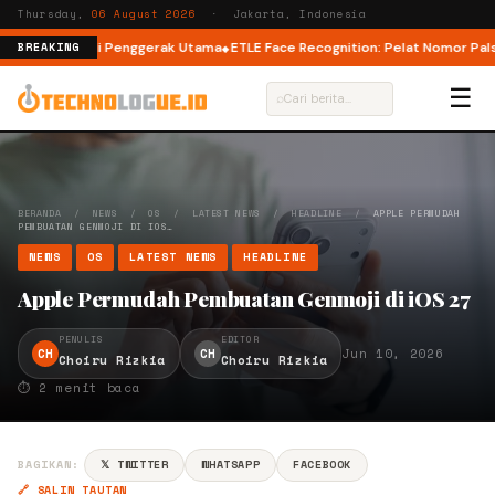
Thursday,
06 August 2026
· Jakarta, Indonesia
 Listrik Jadi Penggerak Utama
ETLE Face Recognition: Pelat Nomor Palsu K
BREAKING
☰
⌕
BERANDA
/
NEWS
/
OS
/
LATEST NEWS
/
HEADLINE
/
APPLE PERMUDAH
PEMBUATAN GENMOJI DI IOS…
NEWS
OS
LATEST NEWS
HEADLINE
Apple Permudah Pembuatan Genmoji di iOS 27
PENULIS
EDITOR
CH
CH
Jun 10, 2026
Choiru Rizkia
Choiru Rizkia
⏱ 2 menit baca
BAGIKAN:
𝕏 TWITTER
WHATSAPP
FACEBOOK
🔗 SALIN TAUTAN