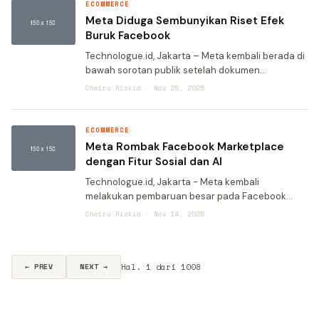
ECOMMERCE
Meta Diduga Sembunyikan Riset Efek
Buruk Facebook
Technologue.id, Jakarta – Meta kembali berada di
bawah sorotan publik setelah dokumen
pengadilan yang tidak disunting menunjukkan
Choiru Rizkia · Nov 25, 2025
bahwa perusahaan tersebut diduga
menghentikan penelitian internal
ECOMMERCE
Meta Rombak Facebook Marketplace
dengan Fitur Sosial dan AI
Technologue.id, Jakarta - Meta kembali
melakukan pembaruan besar pada Facebook
Marketplace untuk menjadikannya lebih menarik
Choiru Rizkia · Nov 14, 2025
bagi kelompok dewasa muda. Pembaruan terbaru
ini menghadirkan fitur belan
Hal. 1 dari 1008
← PREV
NEXT →