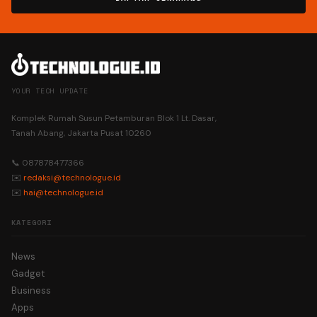
YOUR TECH UPDATE
Komplek Rumah Susun Petamburan Blok 1 Lt. Dasar,
Tanah Abang, Jakarta Pusat 10260
📞 087878477366
✉️
redaksi@technologue.id
✉️
hai@technologue.id
KATEGORI
News
Gadget
Business
Apps