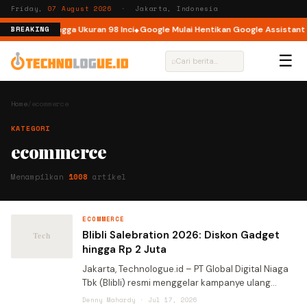
Friday,
07 August 2026
· Jakarta, Indonesia
ini Hadir hingga Ukuran 98 Inci
Google Mulai Hentikan Google Assistant p
BREAKING
☰
⌕
Home
/
ecommerce
KATEGORI
ecommerce
Menampilkan
1008
artikel
ECOMMERCE
Blibli Salebration 2026: Diskon Gadget
hingga Rp 2 Juta
Jakarta, Technologue.id – PT Global Digital Niaga
Tbk (Blibli) resmi menggelar kampanye ulang
tahun ke-15 bertajuk Salebration. Acara ini
Denny Mahardy · Jul 17, 2026