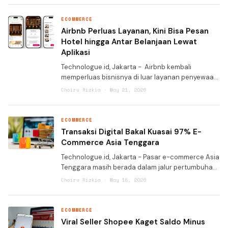
Promo ini menjadi waktu
ECOMMERCE
Airbnb Perluas Layanan, Kini Bisa Pesan
Hotel hingga Antar Belanjaan Lewat
Aplikasi
Technologue.id, Jakarta - Airbnb kembali
memperluas bisnisnya di luar layanan penyewaan
rumah dan apartemen. Perusahaan tersebut
Choiru Rizkia · May 21, 2026
mengumumkan sejumlah fitur baru yang akan
hadir mulai musim p
ECOMMERCE
Transaksi Digital Bakal Kuasai 97% E-
Commerce Asia Tenggara
Technologue.id, Jakarta - Pasar e-commerce Asia
Tenggara masih berada dalam jalur pertumbuhan
yang sangat kuat. Berdasarkan studi terbaru dari
Choiru Rizkia · May 18, 2026
2C2P by Antom dan IDC, kawasan ini diproyeksikan
menja
ECOMMERCE
Viral Seller Shopee Kaget Saldo Minus