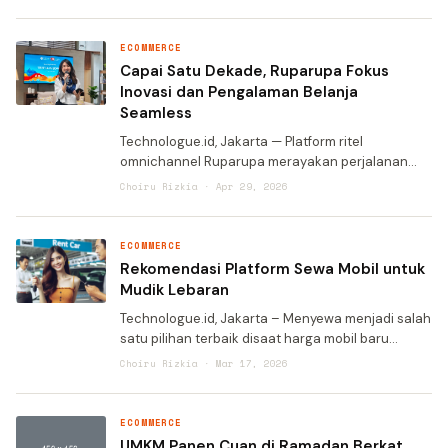
menikmati berbagai destinasi populer di Bali
tanpa perlu repo
ECOMMERCE
Capai Satu Dekade, Ruparupa Fokus
Inovasi dan Pengalaman Belanja
Seamless
Technologue.id, Jakarta — Platform ritel
omnichannel Ruparupa merayakan perjalanan
satu dekade kehadirannya di Indonesia dengan
Choiru Rizkia · Apr 29, 2026
capaian yang signifikan. Dari awal berdiri sampai
saat ini, Ruparupa
ECOMMERCE
Rekomendasi Platform Sewa Mobil untuk
Mudik Lebaran
Technologue.id, Jakarta – Menyewa menjadi salah
satu pilihan terbaik disaat harga mobil baru
maupun bekas masih sangat mahal. Apalagi, mobil
Choiru Rizkia · Mar 17, 2026
tersebut akan digunakan untuk libur lebaran atau
pulang
ECOMMERCE
UMKM Panen Cuan di Ramadan Berkat