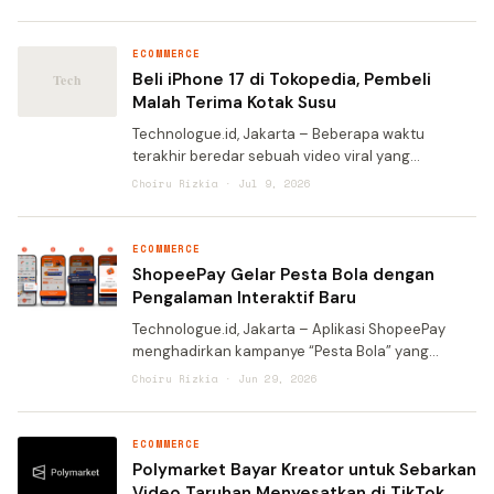
berlangsung selama 12 hari, mulai 17 Juli hingga 28
Juli 202
ECOMMERCE
Beli iPhone 17 di Tokopedia, Pembeli
Malah Terima Kotak Susu
Technologue.id, Jakarta – Beberapa waktu
terakhir beredar sebuah video viral yang
menampilkan seorang pelanggan Tokopedia yang
Choiru Rizkia · Jul 9, 2026
membeli iPhone 17 tapi kardus yang diterima
malah berisikan dua k
ECOMMERCE
ShopeePay Gelar Pesta Bola dengan
Pengalaman Interaktif Baru
Technologue.id, Jakarta – Aplikasi ShopeePay
menghadirkan kampanye “Pesta Bola” yang
memungkinkan pengguna merasakan euforia
Choiru Rizkia · Jun 29, 2026
musim sepak bola dunia secara lebih dekat.
Melalui kampanye Sh
ECOMMERCE
Polymarket Bayar Kreator untuk Sebarkan
Video Taruhan Menyesatkan di TikTok