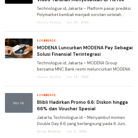
Technologue.id, Jakarta – Platform pasar prediksi
Polymarket kembali menjadi sorotan setelah
investigasi yang dilakukan oleh The Wall Street
Choiru Rizkia · Jun 23, 2026
Journal mengungkap dugaan praktik pemasaran
yang men
ECOMMERCE
MODENA Luncurkan MODENA Pay Sebagai
Solusi Finansial Terintegrasi
Technologue.id, Jakarta – MODENA Group
bersama MNC Bank resmi meluncurkan MODENA
Pay, solusi finansial terbaru dalam bentuk kartu
Choiru Rizkia · Jun 14, 2026
kredit dan kartu debit yang dirancang untuk
mendukung gaya hid
ECOMMERCE
Blibli Hadirkan Promo 6.6: Diskon hingga
66% dan Voucher Spesial
Jakarta, Technologue.id – Menyambut momen
Double Day 6.6 yang berlangsung pada 6 Juni
2026, Blibli kembali menghadirkan program
Denny Mahardy · Jun 6, 2026
belanja spesial bagi para pelanggan setianya.