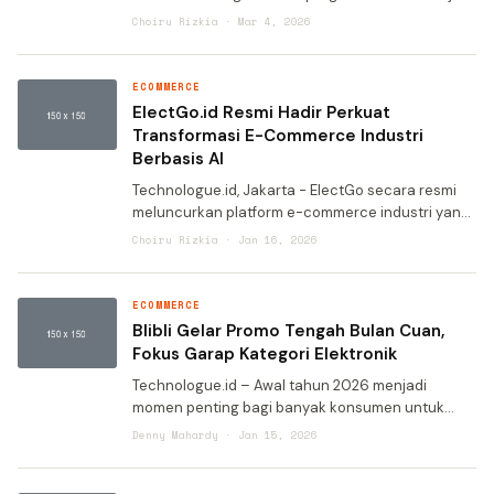
Jepang” untuk mengajak pengguna menikmati
Choiru Rizkia · Mar 4, 2026
pengalaman liburan di Jepang dengan
perencanaan finansial yang
ECOMMERCE
ElectGo.id Resmi Hadir Perkuat
Transformasi E-Commerce Industri
Berbasis AI
Technologue.id, Jakarta - ElectGo secara resmi
meluncurkan platform e-commerce industri yang
berfokus pada produk industrial dan komponen
Choiru Rizkia · Jan 16, 2026
kelistrikan, bernama ElectGo.id, di Indonesia.
Perluasan
ECOMMERCE
Blibli Gelar Promo Tengah Bulan Cuan,
Fokus Garap Kategori Elektronik
Technologue.id – Awal tahun 2026 menjadi
momen penting bagi banyak konsumen untuk
menata ulang resolusi hidup mereka. Blibli
Denny Mahardy · Jan 15, 2026
memahami kebutuhan tersebut dengan
meluncurkan program belanja strategis