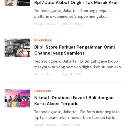
Rp17 Juta Akibat Ongkir Tak Masuk Akal
Technologue.id, Jakarta - Seorang penjual di
platform e-commerce Shopee mengaku
mengalami kejadian mengejutkan setelah saldo
Choiru Rizkia · May 14, 2026
tokonya tiba-tiba minus hingga Rp 17 juta akibat
selisih ongkos kirim pa
ECOMMERCE
Blibli Store Perkuat Pengalaman Omni
Channel yang Seamless
Technologue.id, Jakarta - Di tengah gaya hidup
masyarakat yang semakin digital, kebutuhan akan
produk teknologi dan pengalaman belanja yang
Choiru Rizkia · May 13, 2026
nyaman juga terus berkembang. Menjawab
kebutuhan ters
ECOMMERCE
Nikmati Destinasi Favorit Bali dengan
Kartu Akses Terpadu
Technologue.id, Jakarta - Platform ticketing lokal
TipTip meluncurkan inovasi baru berupa kartu
akses terpadu yang memungkinkan wisatawan
Choiru Rizkia · May 6, 2026