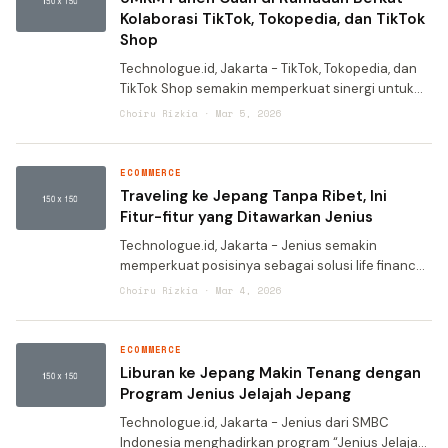
Kolaborasi TikTok, Tokopedia, dan TikTok
Shop
Technologue.id, Jakarta - TikTok, Tokopedia, dan
TikTok Shop semakin memperkuat sinergi untuk
mendorong pertumbuhan ekonomi lokal selama
Choiru Rizkia · Mar 5, 2026
Ramadan 2026. Melalui kampanye “Ramadan
Ekstra Seru”, kola
ECOMMERCE
Traveling ke Jepang Tanpa Ribet, Ini
Fitur-fitur yang Ditawarkan Jenius
Technologue.id, Jakarta - Jenius semakin
memperkuat posisinya sebagai solusi life finance
dengan menghadirkan kemudahan menyeluruh
Choiru Rizkia · Mar 4, 2026
bagi pengguna yang ingin bepergian ke luar
negeri, termasuk ke Jepan
ECOMMERCE
Liburan ke Jepang Makin Tenang dengan
Program Jenius Jelajah Jepang
Technologue.id, Jakarta - Jenius dari SMBC
Indonesia menghadirkan program “Jenius Jelajah