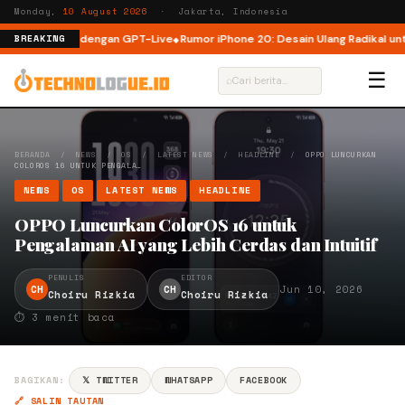
Monday,
10 August 2026
· Jakarta, Indonesia
bih Natural dengan GPT-Live
Rumor iPhone 20: Desain Ulang Radikal untuk
BREAKING
☰
⌕
BERANDA
/
NEWS
/
OS
/
LATEST NEWS
/
HEADLINE
/
OPPO LUNCURKAN
COLOROS 16 UNTUK PENGALA…
NEWS
OS
LATEST NEWS
HEADLINE
OPPO Luncurkan ColorOS 16 untuk
Pengalaman AI yang Lebih Cerdas dan Intuitif
PENULIS
EDITOR
CH
CH
Jun 10, 2026
Choiru Rizkia
Choiru Rizkia
⏱ 3 menit baca
BAGIKAN:
𝕏 TWITTER
WHATSAPP
FACEBOOK
🔗 SALIN TAUTAN