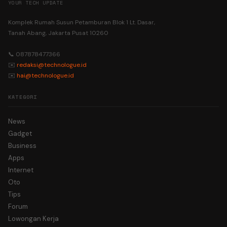
YOUR TECH UPDATE
Komplek Rumah Susun Petamburan Blok 1 Lt. Dasar,
Tanah Abang, Jakarta Pusat 10260
📞 087878477366
✉️
redaksi@technologue.id
✉️
hai@technologue.id
KATEGORI
News
Gadget
Business
Apps
Internet
Oto
Tips
Forum
Lowongan Kerja