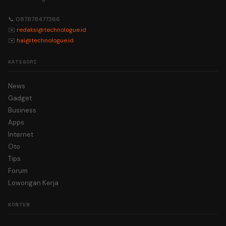
📞 087878477366
✉️
redaksi@technologue.id
✉️
hai@technologue.id
KATEGORI
News
Gadget
Business
Apps
Internet
Oto
Tips
Forum
Lowongan Kerja
KONTEN