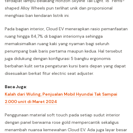
terdapat lampu belakang Horizon Skyline Tail Light. 18” Ferris-
shaped Alloy Wheels pun terlihat unik dan proporsional
menghiasi ban kendaran listrik ini.
Pada bagian interior, Cloud EV menerapkan rasio pemanfaatan
ruang hingga 84,7% di bagian interiornya sehingga
memaksimalkan ruang kaki yang nyaman bagi seluruh
penumpang baik baris pertama maupun kedua. Hal tersebut
juga didukung dengan konfigurasi 5 bangku ergonomis
berbahan kulit serta pengaturan kursi baris depan yang dapat
disesuaikan berkat fitur electric seat adjuster.
Baca Juga:
Kalah dari Wuling, Penjualan Mobil Hyundai Tak Sampai
2.000 unit di Maret 2024
Penggunaan material soft touch pada setiap sudut interior
dengan panel berwarna rose gold mempercantik sekaligus
menambah nuansa kemewahan Cloud EV. Ada juga layar besar