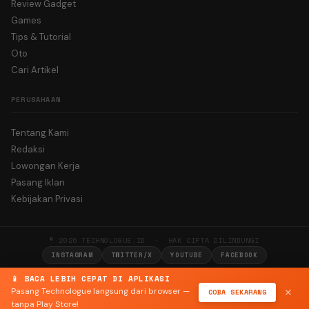
Review Gadget
Games
Tips & Tutorial
Oto
Cari Artikel
PERUSAHAAN
Tentang Kami
Redaksi
Lowongan Kerja
Pasang Iklan
Kebijakan Privasi
© 2026 TECHNOLOGUE.ID · HAK CIPTA DILINDUNGI
INSTAGRAM
TWITTER/X
YOUTUBE
FACEBOOK
📱 BACA LEBIH CEPAT DI APLIKASI
Pasang Technologue langsung dari browser —
COBA SEKARANG
✕
tanpa Play Store!