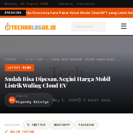
Monday,
10 August 2026
· Jakarta, Indonesia
 hingga The Tao Exorcist
Cara Pakai Voice Mode ChatGPT yang Lebih Natur
BREAKING
☰
⌕
BERANDA
/
LATEST NEWS
/
SUDAH BISA DIPESAN, SEGINI HARGA MOBIL …
LATEST NEWS
Sudah Bisa Dipesan, Segini Harga Mobil
Listrik Wuling Cloud EV
PENULIS
RI
May 1, 2024
⏱ 2 menit baca
Riyandy Aristyo
BAGIKAN:
𝕏 TWITTER
WHATSAPP
FACEBOOK
🔗 SALIN TAUTAN