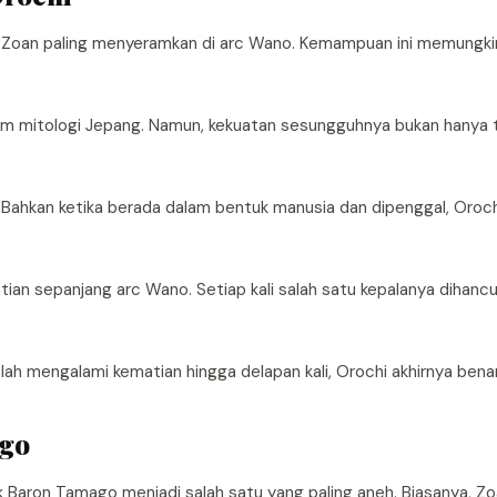
cal Zoan paling menyeramkan di arc Wano. Kemampuan ini memungk
alam mitologi Jepang. Namun, kekuatan sesungguhnya bukan hanya 
. "Bahkan ketika berada dalam bentuk manusia dan dipenggal, Oro
ian sepanjang arc Wano. Setiap kali salah satu kepalanya dihancu
lah mengalami kematian hingga delapan kali, Orochi akhirnya ben
ago
lik Baron Tamago menjadi salah satu yang paling aneh. Biasanya, Z