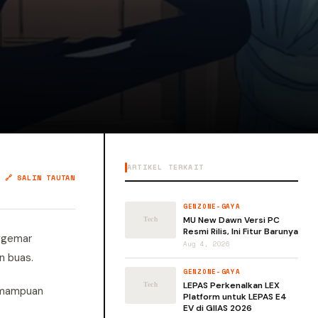
ARTIKEL TERKAIT
🔗 SALIN TAUTAN
GENZONE-GAYA
MU New Dawn Versi PC
Resmi Rilis, Ini Fitur Barunya
nggemar
Aug 4, 2026
n buas.
GENZONE-GAYA
LEPAS Perkenalkan LEX
kemampuan
Platform untuk LEPAS E4
EV di GIIAS 2026