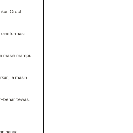
inkan Orochi
transformasi
chi masih mampu
rkan, ia masih
ar-benar tewas.
oan hanya