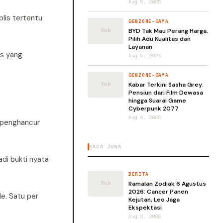
Aug 5, 2026
blis tertentu
GENZONE-GAYA
BYD Tak Mau Perang Harga,
Pilih Adu Kualitas dan
Layanan
is yang
Aug 5, 2026
GENZONE-GAYA
Kabar Terkini Sasha Grey:
Pensiun dari Film Dewasa
hingga Suarai Game
Cyberpunk 2077
Aug 6, 2026
n penghancur
BACA JUGA
di bukti nyata
BERITA
Ramalan Zodiak 6 Agustus
2026: Cancer Panen
e. Satu per
Kejutan, Leo Jaga
Ekspektasi
Aug 6, 2026