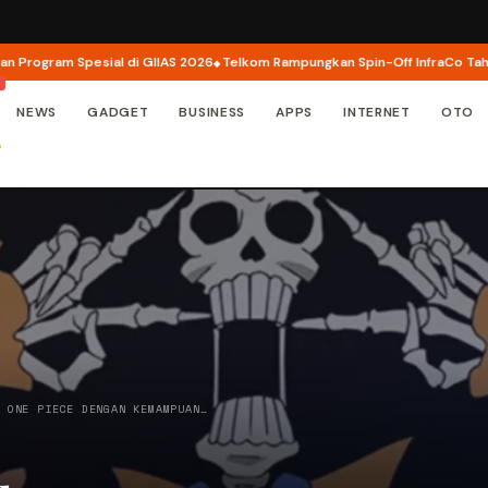
ram Spesial di GIIAS 2026
Telkom Rampungkan Spin-Off InfraCo Tahap 2, In
NEWS
GADGET
BUSINESS
APPS
INTERNET
OTO
S ONE PIECE DENGAN KEMAMPUAN…