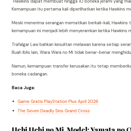
"Hawkins dapat membuat hingga 10 boneka jerami yang ma
Kemampuan itu pertama kali diperlihatkan ketika Hawkins m
Meski menerima serangan mematikan berkali-kali, Hawkins t
kemampuan ini menjadi lebih menyeramkan ketika Hawkins 
Trafalgar Law bahkan kesulitan melawan karena setiap seran
Buah Iblis lain, Wara Wara no Mi tidak benar-benar menghi
Namun, kemampuan transfer kerusakan itu tetap memberikan e
boneka cadangan.
Baca Juga:
Game Gratis PlayStation Plus April 2026
The Seven Deadly Sins Grand Cross
Hebi Hebi no Mi, Model: Yamata no 