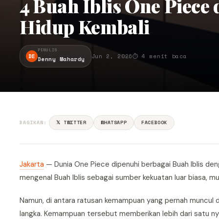
4 Buah Iblis One Pie
Hidup Kembali
PENULIS
DE
Jun 2, 2026
⏱ 4 menit baca
Denny Mahardy
BAGIKAN:
𝕏 TWITTER
WHATSAPP
FACEBOOK
Jakarta
— Dunia One Piece dipenuhi berbagai Buah Iblis d
mengenal Buah Iblis sebagai sumber kekuatan luar biasa, m
Namun, di antara ratusan kemampuan yang pernah muncul da
langka. Kemampuan tersebut memberikan lebih dari satu 