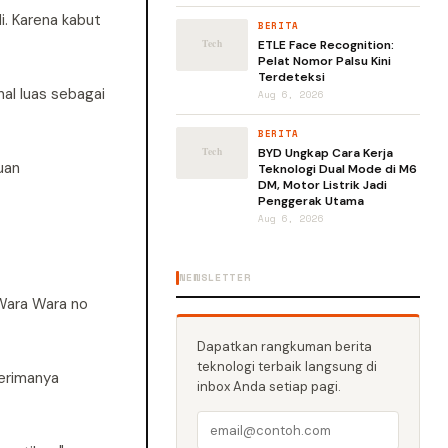
i. Karena kabut
BERITA
ETLE Face Recognition:
Pelat Nomor Palsu Kini
Terdeteksi
nal luas sebagai
Aug 6, 2026
BERITA
BYD Ungkap Cara Kerja
uan
Teknologi Dual Mode di M6
DM, Motor Listrik Jadi
Penggerak Utama
Aug 6, 2026
NEWSLETTER
 Wara Wara no
Dapatkan rangkuman berita
teknologi terbaik langsung di
terimanya
inbox Anda setiap pagi.