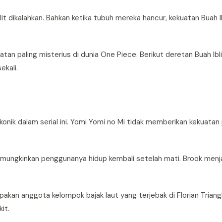
 dikalahkan. Bahkan ketika tubuh mereka hancur, kekuatan Buah I
tan paling misterius di dunia One Piece. Berikut deretan Buah Ibl
ekali.
ikonik dalam serial ini. Yomi Yomi no Mi tidak memberikan kekuata
ungkinkan penggunanya hidup kembali setelah mati. Brook menja
kan anggota kelompok bajak laut yang terjebak di Florian Triangl
it.