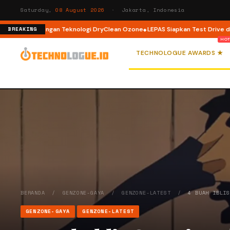
Saturday,
08 August 2026
· Jakarta, Indonesia
Load dengan Teknologi DryClean Ozone
LEPAS Siapkan Test Drive dan Prog
BREAKING
TECHNOLOGUE AWARDS ★
BERANDA
/
GENZONE-GAYA
/
GENZONE-LATEST
/
4 BUAH IBLI
GENZONE-GAYA
GENZONE-LATEST