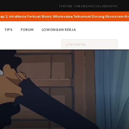
TENTANG KAMI
REDAKSI
IKLAN
KONTAK
fraNexia Perkuat Bisnis Wholesale
Telkomsel Dorong Ekosistem Kreator AI 
TIPS
FORUM
LOWONGAN KERJA
⌕