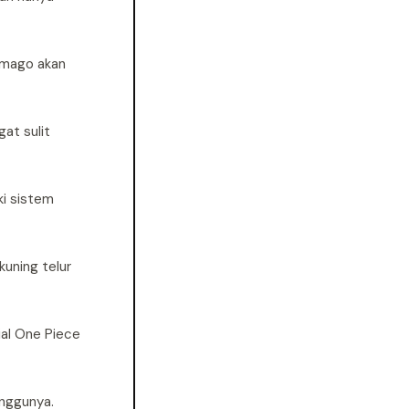
Tamago akan
at sulit
ki sistem
uning telur
ial One Piece
inggunya.