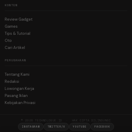
KONTEN
Review Gadget
Games
Tips & Tutorial
Oto
Cari Artikel
PERUSAHAAN
Tentang Kami
Redaksi
Lowongan Kerja
Pasang Iklan
Kebijakan Privasi
© 2026 TECHNOLOGUE.ID · HAK CIPTA DILINDUNGI
INSTAGRAM
TWITTER/X
YOUTUBE
FACEBOOK