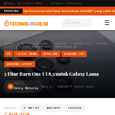
Monday,
10 August 2026
· Jakarta, Indonesia
ingga The Tao Exorcist
Cara Pakai Voice Mode ChatGPT yang Lebih Natural
BREAKING
☰
⌕
BERANDA
/
OS
/
LATEST NEWS
/
HEADLINE
/
GENZONE-TEK
/
GENZONE-
LATEST
/
5 FITUR BARU ONE UI 8.5 UNTUK GALAXY LA…
OS
LATEST NEWS
HEADLINE
GENZONE-TEK
GENZONE-LATEST
5 Fitur Baru One UI 8.5 untuk Galaxy Lama
PENULIS
DE
May 13, 2026
⏱ 4 menit baca
Denny Mahardy
BAGIKAN:
𝕏 TWITTER
WHATSAPP
FACEBOOK
🔗 SALIN TAUTAN