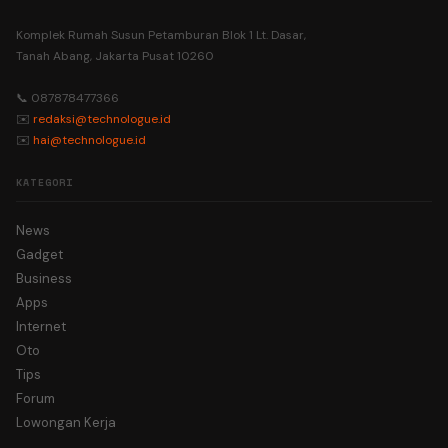
Komplek Rumah Susun Petamburan Blok 1 Lt. Dasar,
Tanah Abang, Jakarta Pusat 10260
📞 087878477366
✉️
redaksi@technologue.id
✉️
hai@technologue.id
KATEGORI
News
Gadget
Business
Apps
Internet
Oto
Tips
Forum
Lowongan Kerja