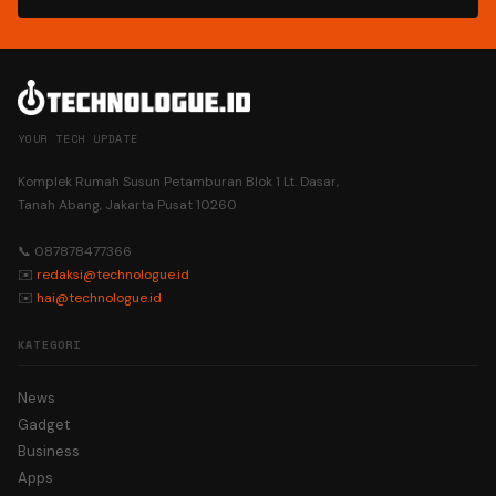
YOUR TECH UPDATE
Komplek Rumah Susun Petamburan Blok 1 Lt. Dasar,
Tanah Abang, Jakarta Pusat 10260
📞 087878477366
✉️
redaksi@technologue.id
✉️
hai@technologue.id
KATEGORI
News
Gadget
Business
Apps