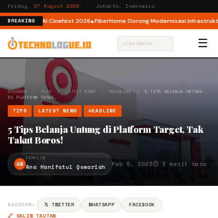
Friday,
07 August 2026
· Jakarta, Indonesia
r AI lewat AI Cinefest 2026
FiberHome Dorong Modernisasi Infrastruktur I
BREAKING
☰
⌕
BERANDA
/
TIPS
/
LATEST NEWS
/
HEADLINE
/
5 TIPS BELANJA UNTUNG
DI PLATFORM TARGE…
TIPS
LATEST NEWS
HEADLINE
5 Tips Belanja Untung di Platform Target, Tak
Takut Boros!
PENULIS
AN
Feb 5, 2023
⏱ 3 menit baca
Ana Hanifatul Qomariah
BAGIKAN:
𝕏 TWITTER
WHATSAPP
FACEBOOK
🔗 SALIN TAUTAN