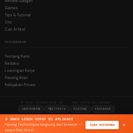
Review Gadget
Games
Tips & Tutorial
Oto
Cari Artikel
PERUSAHAAN
Tentang Kami
Redaksi
Lowongan Kerja
Pasang Iklan
Kebijakan Privasi
© 2026 TECHNOLOGUE.ID · HAK CIPTA DILINDUNGI
INSTAGRAM
TWITTER/X
YOUTUBE
FACEBOOK
📱 BACA LEBIH CEPAT DI APLIKASI
Pasang Technologue langsung dari browser —
COBA SEKARANG
✕
tanpa Play Store!