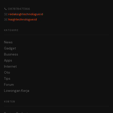
📞 087878477366
✉️
redaksi@technologue.id
✉️
hai@technologue.id
KATEGORI
News
Gadget
Business
Apps
Internet
Oto
Tips
Forum
Lowongan Kerja
KONTEN