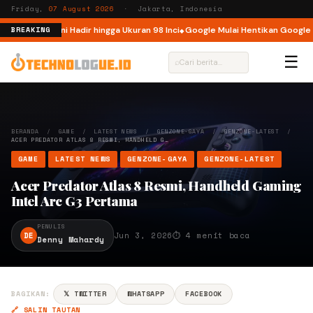
Friday,
07 August 2026
· Jakarta, Indonesia
onesia, Kini Hadir hingga Ukuran 98 Inci
Google Mulai Hentikan Google Ass
BREAKING
☰
⌕
BERANDA
/
GAME
/
LATEST NEWS
/
GENZONE-GAYA
/
GENZONE-LATEST
/
ACER PREDATOR ATLAS 8 RESMI, HANDHELD G…
GAME
LATEST NEWS
GENZONE-GAYA
GENZONE-LATEST
Acer Predator Atlas 8 Resmi, Handheld Gaming
Intel Arc G3 Pertama
PENULIS
DE
Jun 3, 2026
⏱ 4 menit baca
Denny Mahardy
BAGIKAN:
𝕏 TWITTER
WHATSAPP
FACEBOOK
🔗 SALIN TAUTAN