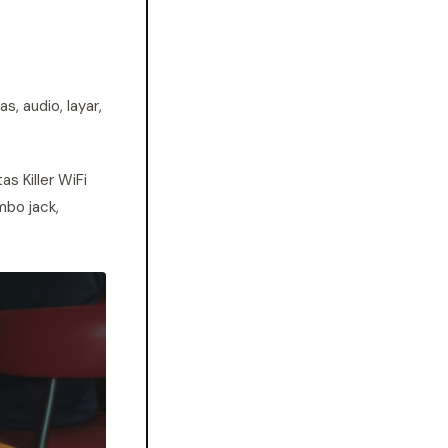
s, audio, layar,
s Killer WiFi
mbo jack,