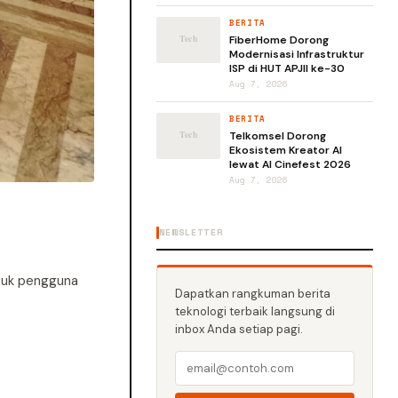
BERITA
FiberHome Dorong
Modernisasi Infrastruktur
ISP di HUT APJII ke-30
Aug 7, 2026
BERITA
Telkomsel Dorong
Ekosistem Kreator AI
lewat AI Cinefest 2026
Aug 7, 2026
NEWSLETTER
ntuk pengguna
Dapatkan rangkuman berita
teknologi terbaik langsung di
inbox Anda setiap pagi.