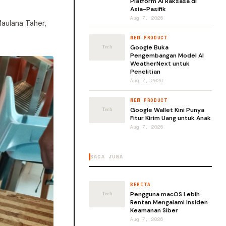
Platform AI Raksasa di
Asia-Pasifik
Aug 7, 2026
Maulana Taher,
NEW PRODUCT
Google Buka
Pengembangan Model AI
WeatherNext untuk
Penelitian
Aug 7, 2026
NEW PRODUCT
Google Wallet Kini Punya
Fitur Kirim Uang untuk Anak
Aug 7, 2026
BACA JUGA
BERITA
Pengguna macOS Lebih
Rentan Mengalami Insiden
Keamanan Siber
Aug 7, 2026