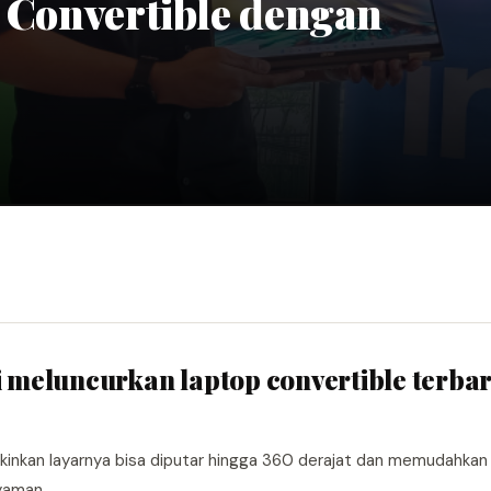
p Convertible dengan
mi meluncurkan laptop convertible terba
ngkinkan layarnya bisa diputar hingga 360 derajat dan memudahka
nyaman.