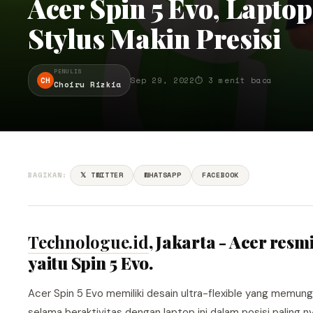
Acer Spin 5 Evo, Lapto
Stylus Makin Presisi
PENULIS
CH
Sep 29, 2022
⏱ 3 menit baca
Choiru Rizkia
BAGIKAN:
𝕏 TWITTER
WHATSAPP
FACEBOOK
Technologue.id
, Jakarta - Acer res
yaitu Spin 5 Evo.
Acer Spin 5 Evo memiliki desain ultra-flexible yang memu
selama beraktivitas dengan laptop ini dalam posisi paling 