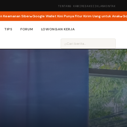
TENTANG KAMI
REDAKSI
IKLAN
KONTAK
r
Google Wallet Kini Punya Fitur Kirim Uang untuk Anak
Google Buka Pengem
TIPS
FORUM
LOWONGAN KERJA
⌕