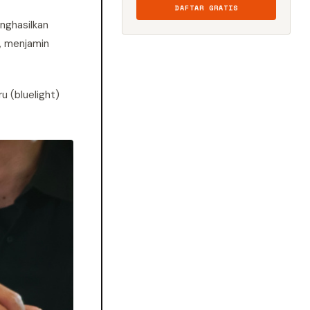
DAFTAR GRATIS
enghasilkan
B, menjamin
u (bluelight)