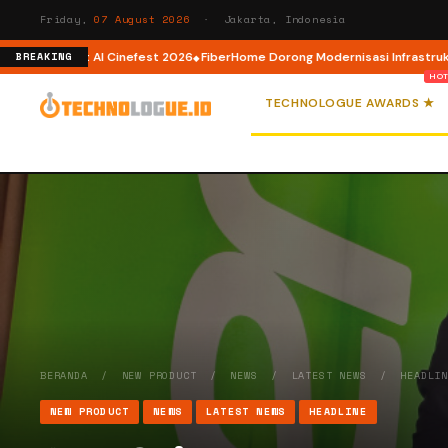
Friday,
07 August 2026
· Jakarta, Indonesia
I Cinefest 2026
FiberHome Dorong Modernisasi Infrastruktur ISP di HUT AP
BREAKING
TECHNOLOGUE AWARDS ★
BERANDA
/
NEW PRODUCT
/
NEWS
/
LATEST NEWS
/
HEADLI
NEW PRODUCT
NEWS
LATEST NEWS
HEADLINE