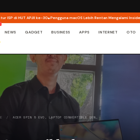
JII ke-30
Pengguna macOS Lebih Rentan Mengalami Insiden Keamanan Sibe
NEWS
GADGET
BUSINESS
APPS
INTERNET
OTO
NE
/
ACER SPIN 5 EVO, LAPTOP CONVERTIBLE DEN…