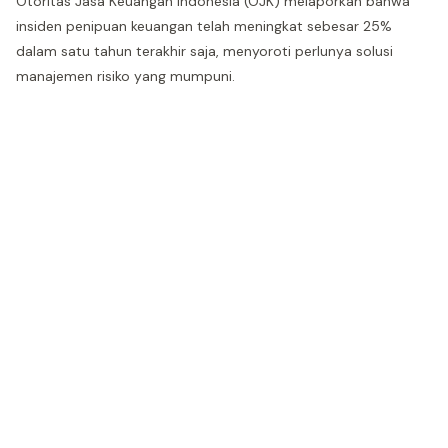
Otoritas Jasa Keuangan Indonesia (OJK) melaporkan bahwa
insiden penipuan keuangan telah meningkat sebesar 25%
dalam satu tahun terakhir saja, menyoroti perlunya solusi
manajemen risiko yang mumpuni.