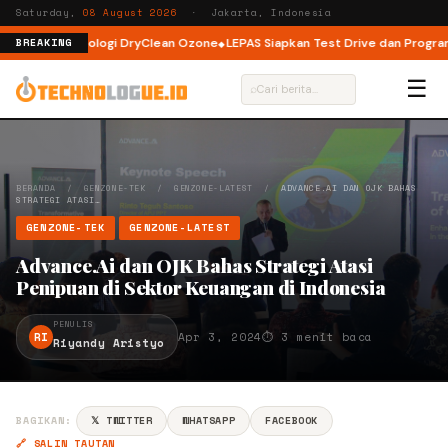
Saturday,
08 August 2026
· Jakarta, Indonesia
engan Teknologi DryClean Ozone
LEPAS Siapkan Test Drive dan Program Sp
BREAKING
☰
⌕
BERANDA
/
GENZONE-TEK
/
GENZONE-LATEST
/
ADVANCE.AI DAN OJK BAHAS
STRATEGI ATASI…
GENZONE-TEK
GENZONE-LATEST
Advance.Ai dan OJK Bahas Strategi Atasi
Penipuan di Sektor Keuangan di Indonesia
PENULIS
RI
Apr 3, 2024
⏱ 3 menit baca
Riyandy Aristyo
BAGIKAN:
𝕏 TWITTER
WHATSAPP
FACEBOOK
🔗 SALIN TAUTAN