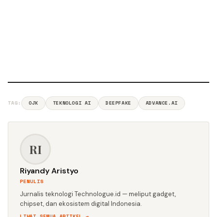
TAG:
OJK
TEKNOLOGI AI
DEEPFAKE
ADVANCE.AI
RI
Riyandy Aristyo
PENULIS
Jurnalis teknologi Technologue.id — meliput gadget,
chipset, dan ekosistem digital Indonesia.
LIHAT SEMUA ARTIKEL →