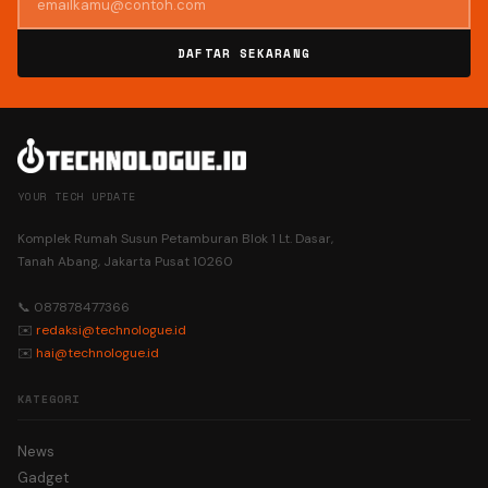
DAFTAR SEKARANG
YOUR TECH UPDATE
Komplek Rumah Susun Petamburan Blok 1 Lt. Dasar,
Tanah Abang, Jakarta Pusat 10260
📞 087878477366
✉️
redaksi@technologue.id
✉️
hai@technologue.id
KATEGORI
News
Gadget