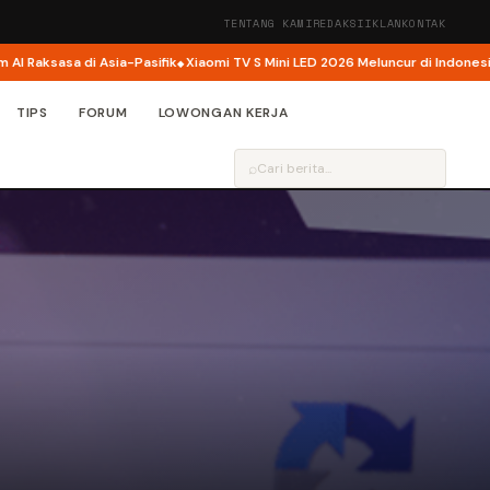
TENTANG KAMI
REDAKSI
IKLAN
KONTAK
sa di Asia-Pasifik
Xiaomi TV S Mini LED 2026 Meluncur di Indonesia, Kini Had
TIPS
FORUM
LOWONGAN KERJA
⌕