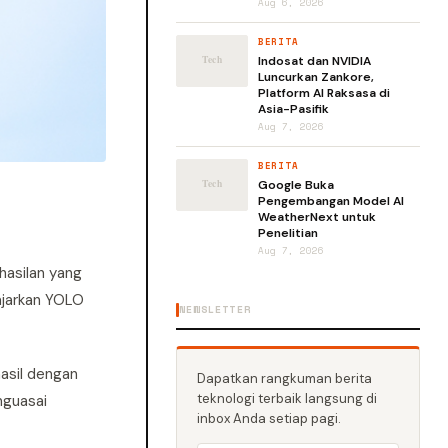
Aug 6, 2026
BERITA
Indosat dan NVIDIA
Luncurkan Zankore,
Platform AI Raksasa di
Asia-Pasifik
Aug 7, 2026
BERITA
Google Buka
Pengembangan Model AI
WeatherNext untuk
Penelitian
Aug 7, 2026
hasilan yang
ajarkan YOLO
NEWSLETTER
asil dengan
Dapatkan rangkuman berita
teknologi terbaik langsung di
nguasai
inbox Anda setiap pagi.