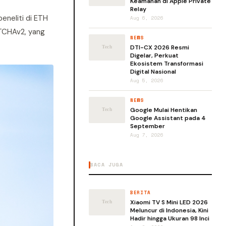
Keamanan di Apple Private
Relay
neliti di ETH
Aug 6, 2026
TCHAv2, yang
NEWS
DTI-CX 2026 Resmi
Digelar, Perkuat
Ekosistem Transformasi
Digital Nasional
Aug 5, 2026
NEWS
Google Mulai Hentikan
Google Assistant pada 4
September
Aug 7, 2026
BACA JUGA
BERITA
Xiaomi TV S Mini LED 2026
Meluncur di Indonesia, Kini
Hadir hingga Ukuran 98 Inci