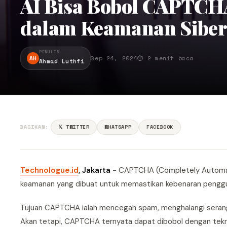
AI Bisa Bobol CAPTCH
dalam Keamanan Sibe
PENULIS
AH
Sep 24, 2024
⏱ 2 menit baca
Ahmad Luthfi
BAGIKAN:
𝕏 TWITTER
WHATSAPP
FACEBOOK
Technologue.id
, Jakarta
- CAPTCHA (Completely Automate
keamanan yang dibuat untuk memastikan kebenaran penggu
Tujuan CAPTCHA ialah mencegah spam, menghalangi seranga
Akan tetapi, CAPTCHA ternyata dapat dibobol dengan tekno