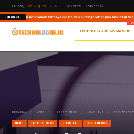
Friday,
07 August 2026
· Jakarta, Indonesia
nsiden Keamanan Siber
Google Buka Pengembangan Model AI WeatherNext 
BREAKING
TECHNOLOGUE AWARDS ★
BERANDA
/
NEWS
/
LATEST NEWS
/
HEADLINE
/
TECHNOLOG
NEWS
LATEST NEWS
HEADLINE
TECHNOLOGY