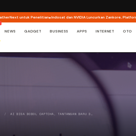
untuk Penelitian
Indosat dan NVIDIA Luncurkan Zankore, Platform AI Raksa
NEWS
GADGET
BUSINESS
APPS
INTERNET
OTO
Y
/
AI BISA BOBOL CAPTCHA, TANTANGAN BARU D…