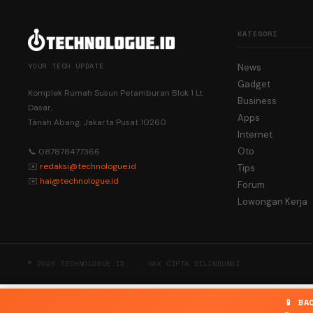
KATEGORI
YOUR TECH UPDATE
News
Gadget
Komplek Rumah Susun Petamburan Blok 1 Lt.
Business
Dasar,
Apps
Tanah Abang, Jakarta Pusat 10260
Internet
Oto
📞 087878477366
✉️
redaksi@technologue.id
Tips
✉️
hai@technologue.id
Forum
Lowongan Kerja
© 2026 TECHNOLOGUE.ID · HAK CIPTA DILINDUNGI
📱 BA