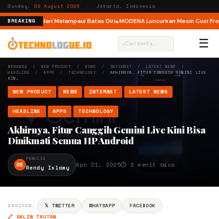
Sunday,
09 August 2026
· Jakarta, Indonesia
ar, Ajak Pelari Melampaui Batas Diri
MODENA Luncurkan Mesin Cuci Front 
BREAKING
☰
⌕
BERANDA
/
NEW PRODUCT
/
NEWS
/
INTERNET
/
LATEST NEWS
/
HEADLINE
/
APPS
/
TECHNOLOGY
/
AKHIRNYA, FITUR CANGGIH GEMINI LIVE
KIN…
NEW PRODUCT
NEWS
INTERNET
LATEST NEWS
HEADLINE
APPS
TECHNOLOGY
Akhirnya, Fitur Canggih Gemini Live Kini Bisa
Dinikmati Semua HP Android
PENULIS
RE
Apr 21, 2025
⏱ 2 menit baca
Rendy Islamy
BAGIKAN:
𝕏 TWITTER
WHATSAPP
FACEBOOK
🔗 SALIN TAUTAN