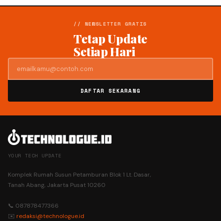
// NEWSLETTER GRATIS
Tetap Update
Setiap Hari
DAFTAR SEKARANG
YOUR TECH UPDATE
Komplek Rumah Susun Petamburan Blok 1 Lt. Dasar,
Tanah Abang, Jakarta Pusat 10260
📞 087878477366
✉️
redaksi@technologue.id