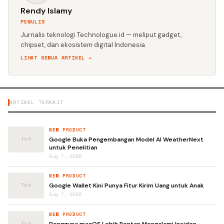
Rendy Islamy
PENULIS
Jurnalis teknologi Technologue.id — meliput gadget,
chipset, dan ekosistem digital Indonesia.
LIHAT SEMUA ARTIKEL →
ARTIKEL TERKAIT
NEW PRODUCT
Google Buka Pengembangan Model AI WeatherNext
untuk Penelitian
Aug 7, 2026
NEW PRODUCT
Google Wallet Kini Punya Fitur Kirim Uang untuk Anak
Aug 7, 2026
NEW PRODUCT
Pengguna macOS Lebih Rentan Mengalami Insiden