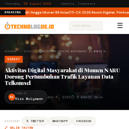
Thursday,
06 August 2026
· Jakarta, Indonesia
, Kini Hadir hingga Ukuran 98 Inci
DTI-CX 2026 Resmi Digelar, Perkuat Ekos
BREAKING
☰
⌕
BERANDA
/
DIRECT
/
AKTIVITAS DIGITAL MASYARAKAT DI MOMEN N…
DIRECT
Aktivitas Digital Masyarakat di Momen NARU
Dorong Pertumbuhan Trafik Layanan Data
Telkomsel
PENULIS
RI
Jan 4, 2021
⏱ 6 menit baca
Riza Mulyawan
BAGIKAN:
𝕏 TWITTER
WHATSAPP
FACEBOOK
🔗 SALIN TAUTAN