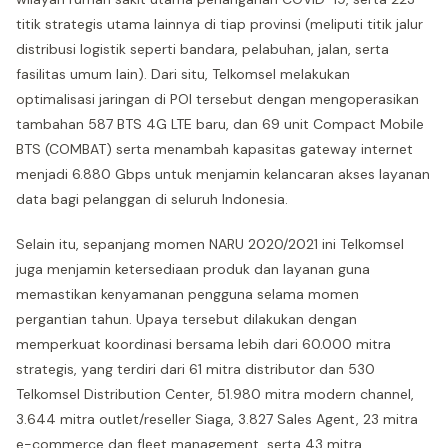
titik strategis utama lainnya di tiap provinsi (meliputi titik jalur
distribusi logistik seperti bandara, pelabuhan, jalan, serta
fasilitas umum lain). Dari situ, Telkomsel melakukan
optimalisasi jaringan di POI tersebut dengan mengoperasikan
tambahan 587 BTS 4G LTE baru, dan 69 unit Compact Mobile
BTS (COMBAT) serta menambah kapasitas gateway internet
menjadi 6.880 Gbps untuk menjamin kelancaran akses layanan
data bagi pelanggan di seluruh Indonesia.
Selain itu, sepanjang momen NARU 2020/2021 ini Telkomsel
juga menjamin ketersediaan produk dan layanan guna
memastikan kenyamanan pengguna selama momen
pergantian tahun. Upaya tersebut dilakukan dengan
memperkuat koordinasi bersama lebih dari 60.000 mitra
strategis, yang terdiri dari 61 mitra distributor dan 530
Telkomsel Distribution Center, 51.980 mitra modern channel,
3.644 mitra outlet/reseller Siaga, 3.827 Sales Agent, 23 mitra
e-commerce dan fleet management, serta 43 mitra