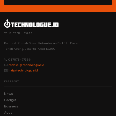
YOUR TECH UPDATE
Komplek Rumah Susun Petamburan Blok 1 Lt. Dasar,
Tanah Abang, Jakarta Pusat 10260
📞 087878477366
✉️
redaksi@technologue.id
✉️
hai@technologue.id
KATEGORI
News
Gadget
Business
Apps