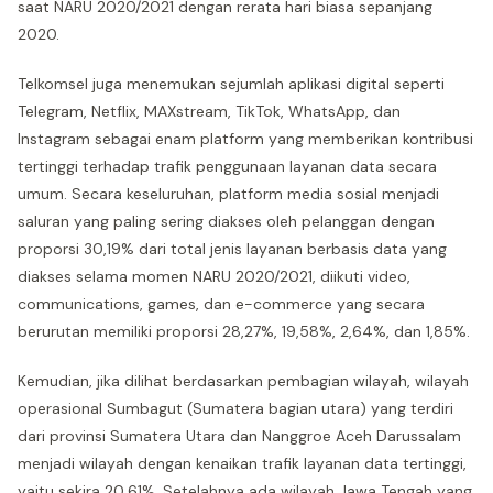
saat NARU 2020/2021 dengan rerata hari biasa sepanjang
2020.
Telkomsel juga menemukan sejumlah aplikasi digital seperti
Telegram, Netflix, MAXstream, TikTok, WhatsApp, dan
Instagram sebagai enam platform yang memberikan kontribusi
tertinggi terhadap trafik penggunaan layanan data secara
umum. Secara keseluruhan, platform media sosial menjadi
saluran yang paling sering diakses oleh pelanggan dengan
proporsi 30,19% dari total jenis layanan berbasis data yang
diakses selama momen NARU 2020/2021, diikuti video,
communications, games, dan e-commerce yang secara
berurutan memiliki proporsi 28,27%, 19,58%, 2,64%, dan 1,85%.
Kemudian, jika dilihat berdasarkan pembagian wilayah, wilayah
operasional Sumbagut (Sumatera bagian utara) yang terdiri
dari provinsi Sumatera Utara dan Nanggroe Aceh Darussalam
menjadi wilayah dengan kenaikan trafik layanan data tertinggi,
yaitu sekira 20,61%. Setelahnya ada wilayah Jawa Tengah yang