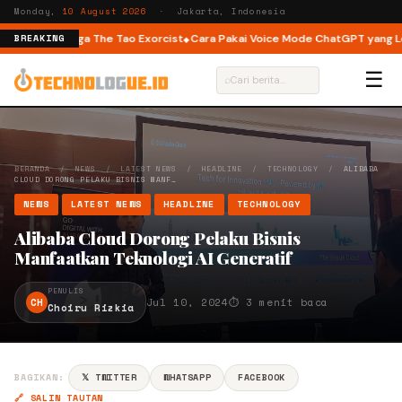
Monday,
10 August 2026
· Jakarta, Indonesia
ear You hingga The Tao Exorcist
Cara Pakai Voice Mode ChatGPT yang Lebi
BREAKING
☰
⌕
BERANDA
/
NEWS
/
LATEST NEWS
/
HEADLINE
/
TECHNOLOGY
/
ALIBABA
CLOUD DORONG PELAKU BISNIS MANF…
NEWS
LATEST NEWS
HEADLINE
TECHNOLOGY
Alibaba Cloud Dorong Pelaku Bisnis
Manfaatkan Teknologi AI Generatif
PENULIS
CH
Jul 10, 2024
⏱ 3 menit baca
Choiru Rizkia
BAGIKAN:
𝕏 TWITTER
WHATSAPP
FACEBOOK
🔗 SALIN TAUTAN