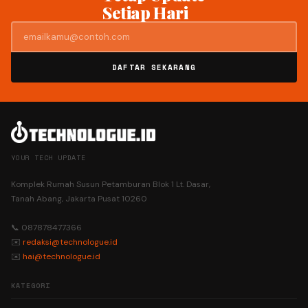
Setiap Hari
DAFTAR SEKARANG
YOUR TECH UPDATE
Komplek Rumah Susun Petamburan Blok 1 Lt. Dasar,
Tanah Abang, Jakarta Pusat 10260
📞 087878477366
✉️
redaksi@technologue.id
✉️
hai@technologue.id
KATEGORI