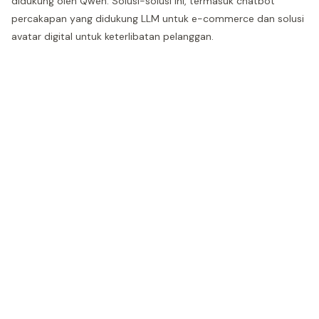
didukung oleh Qwen. Solusi-solusi ini, termasuk chatbot
percakapan yang didukung LLM untuk e-commerce dan solusi
avatar digital untuk keterlibatan pelanggan.