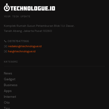
YOUR TECH UPDATE
Komplek Rumah Susun Petamburan Blok 1 Lt. Dasar,
Tanah Abang, Jakarta Pusat 10260
📞 087878477366
✉️
redaksi@technologue.id
✉️
hai@technologue.id
KATEGORI
News
Gadget
Business
Apps
Internet
Oto
Tips