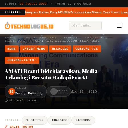
Sunday,
09 August 2026
· Jakarta, Indonesia
k Pelari Melampaui Batas Diri
MODENA Luncurkan Mesin Cuci Front Load de
BREAKING
☰
⌕
BERANDA
/
NEWS
/
LATEST NEWS
/
HEADLINE
/
GENZONE-TEK
/
GENZONE-LATEST
/
AMATI RESMI DIDEKLARASIKAN, MEDIA TEKNO…
NEWS
LATEST NEWS
HEADLINE
GENZONE-TEK
GENZONE-LATEST
AMATI Resmi Dideklarasikan, Media
Teknologi Bersatu Hadapi Era AI
PENULIS
DE
May 22, 2026
EDITOR
Denny Mahardy
⏱ 3 menit baca
BAGIKAN:
𝕏 TWITTER
WHATSAPP
FACEBOOK
🔗 SALIN TAUTAN