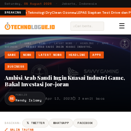
Saturday,
08 August 2026
· Jakarta, Indonesia
Load dengan Teknologi DryClean Ozone
LEPAS Siapkan Test Drive dan Prog
BREAKING
☰
⌕
BERANDA
/
GAME
/
NEWS
/
LATEST NEWS
/
HEADLINE
/
APPS
/
BUSINESS
/
AMBISI ARAB SAUDI INGIN KUASAI INDUSTRI…
GAME
NEWS
LATEST NEWS
HEADLINE
APPS
BUSINESS
Ambisi Arab Saudi Ingin Kuasai Industri Game,
Bakal Investasi Jor-joran
PENULIS
RE
Apr 13, 2023
⏱ 3 menit baca
Rendy Islamy
BAGIKAN:
𝕏 TWITTER
WHATSAPP
FACEBOOK
🔗 SALIN TAUTAN