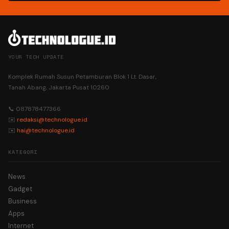
YOUR TECH UPDATE
Komplek Rumah Susun Petamburan Blok 1 Lt. Dasar,
Tanah Abang, Jakarta Pusat 10260
📞 087878477366
✉️
redaksi@technologue.id
✉️
hai@technologue.id
KATEGORI
News
Gadget
Business
Apps
Internet