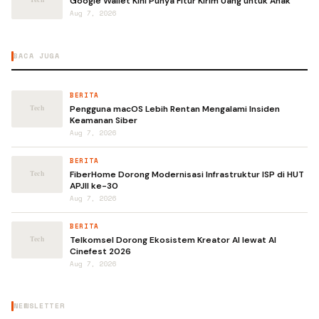
Google Wallet Kini Punya Fitur Kirim Uang untuk Anak
Aug 7, 2026
BACA JUGA
BERITA
Pengguna macOS Lebih Rentan Mengalami Insiden
Keamanan Siber
Aug 7, 2026
BERITA
FiberHome Dorong Modernisasi Infrastruktur ISP di HUT
APJII ke-30
Aug 7, 2026
BERITA
Telkomsel Dorong Ekosistem Kreator AI lewat AI
Cinefest 2026
Aug 7, 2026
NEWSLETTER