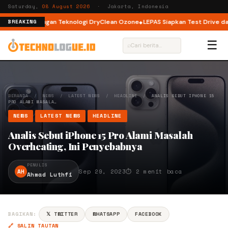
Saturday,
08 August 2026
· Jakarta, Indonesia
ont Load dengan Teknologi DryClean Ozone
LEPAS Siapkan Test Drive dan P
BREAKING
☰
⌕
BERANDA
/
NEWS
/
LATEST NEWS
/
HEADLINE
/
ANALIS SEBUT IPHONE 15
PRO ALAMI MASALA…
NEWS
LATEST NEWS
HEADLINE
Analis Sebut iPhone 15 Pro Alami Masalah
Overheating, Ini Penyebabnya
PENULIS
AH
Sep 29, 2023
⏱ 2 menit baca
Ahmad Luthfi
BAGIKAN:
𝕏 TWITTER
WHATSAPP
FACEBOOK
🔗 SALIN TAUTAN