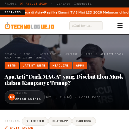
Friday,
07 August 2026
· Jakarta, Indonesia
m AI Raksasa di Asia-Pasifik
Xiaomi TV S Mini LED 2026 Meluncur di Indonesia
BREAKING
☰
⌕
BERANDA
/
NEWS
/
LATEST NEWS
/
HEADLINE
/
APPS
/
APA ARTI "DARK
MAGA" YANG DISEBUT ELON …
NEWS
LATEST NEWS
HEADLINE
APPS
Apa Arti "Dark MAGA" yang Disebut Elon Musk
dalam Kampanye Trump?
PENULIS
AH
Oct 9, 2024
⏱ 2 menit baca
Ahmad Luthfi
BAGIKAN:
𝕏 TWITTER
WHATSAPP
FACEBOOK
🔗 SALIN TAUTAN