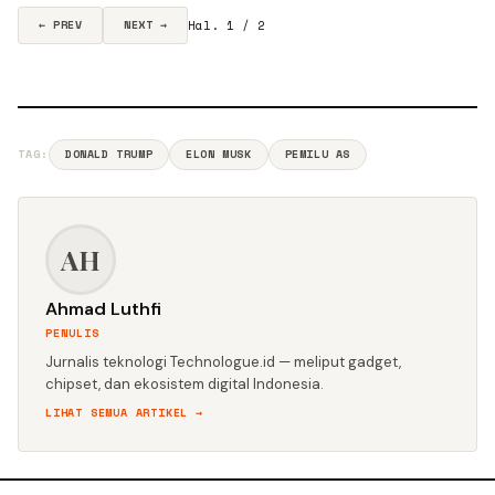
Hal. 1 / 2
← PREV
NEXT →
TAG:
DONALD TRUMP
ELON MUSK
PEMILU AS
AH
Ahmad Luthfi
PENULIS
Jurnalis teknologi Technologue.id — meliput gadget,
chipset, dan ekosistem digital Indonesia.
LIHAT SEMUA ARTIKEL →