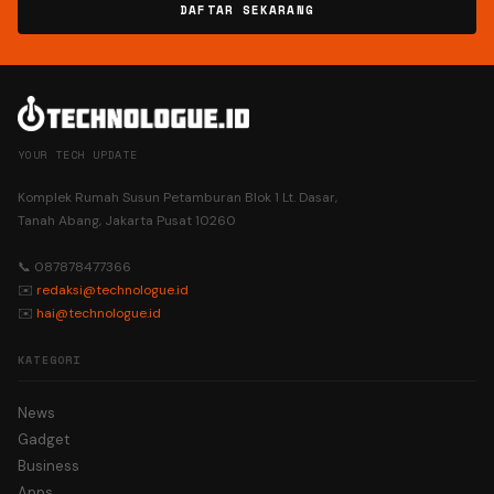
DAFTAR SEKARANG
YOUR TECH UPDATE
Komplek Rumah Susun Petamburan Blok 1 Lt. Dasar,
Tanah Abang, Jakarta Pusat 10260
📞 087878477366
✉️
redaksi@technologue.id
✉️
hai@technologue.id
KATEGORI
News
Gadget
Business
Apps