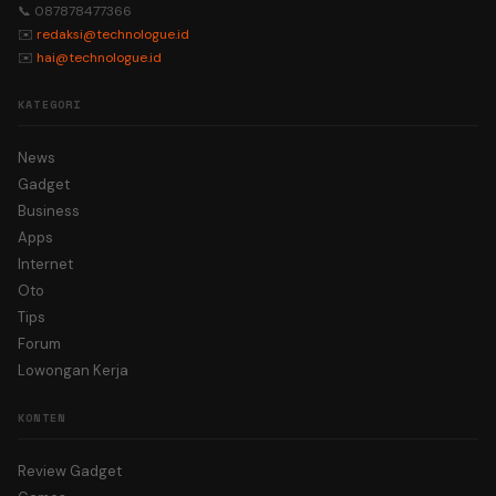
📞 087878477366
✉️
redaksi@technologue.id
✉️
hai@technologue.id
KATEGORI
News
Gadget
Business
Apps
Internet
Oto
Tips
Forum
Lowongan Kerja
KONTEN
Review Gadget