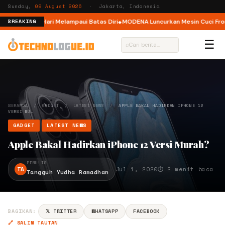
Sunday,
09 August 2026
· Jakarta, Indonesia
lar, Ajak Pelari Melampaui Batas Diri
MODENA Luncurkan Mesin Cuci Front
BREAKING
☰
⌕
BERANDA
/
GADGET
/
LATEST NEWS
/
APPLE BAKAL HADIRKAN IPHONE 12
VERSI MU…
GADGET
LATEST NEWS
Apple Bakal Hadirkan iPhone 12 Versi Murah?
PENULIS
TA
Jul 1, 2020
⏱ 2 menit baca
Tangguh Yudha Ramadhan
BAGIKAN:
𝕏 TWITTER
WHATSAPP
FACEBOOK
🔗 SALIN TAUTAN