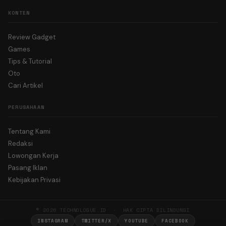
KONTEN
Review Gadget
Games
Tips & Tutorial
Oto
Cari Artikel
PERUSAHAAN
Tentang Kami
Redaksi
Lowongan Kerja
Pasang Iklan
Kebijakan Privasi
© 2026 TECHNOLOGUE.ID · HAK CIPTA DILINDUNGI
INSTAGRAM
TWITTER/X
YOUTUBE
FACEBOOK