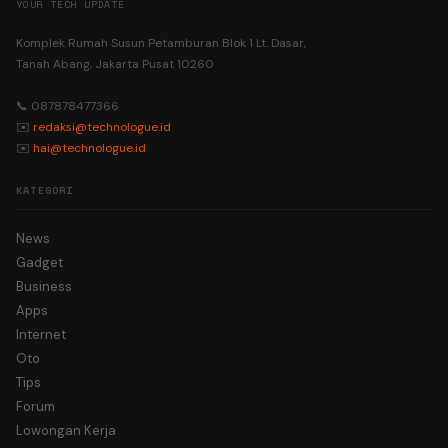
YOUR TECH UPDATE
Komplek Rumah Susun Petamburan Blok 1 Lt. Dasar,
Tanah Abang, Jakarta Pusat 10260
📞 087878477366
✉️
redaksi@technologue.id
✉️
hai@technologue.id
KATEGORI
News
Gadget
Business
Apps
Internet
Oto
Tips
Forum
Lowongan Kerja