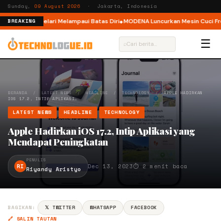
Sunday,
09 August 2026
· Jakarta, Indonesia
elar, Ajak Pelari Melampaui Batas Diri
MODENA Luncurkan Mesin Cuci Fron
BREAKING
☰
⌕
BERANDA
/
LATEST NEWS
/
HEADLINE
/
TECHNOLOGY
/
APPLE HADIRKAN
IOS 17.2, INTIP APLIKASI…
LATEST NEWS
HEADLINE
TECHNOLOGY
Apple Hadirkan iOS 17.2, Intip Aplikasi yang
Mendapat Peningkatan
PENULIS
RI
Dec 13, 2023
⏱ 2 menit baca
Riyandy Aristyo
BAGIKAN:
𝕏 TWITTER
WHATSAPP
FACEBOOK
🔗 SALIN TAUTAN