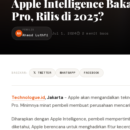
Apple Intelligence Baka
Pro, Rilis di 2025?
PENULIS
AH
Jul 1, 2024
⏱ 2 menit baca
Ahmad Luthfi
BAGIKAN:
𝕏 TWITTER
WHATSAPP
FACEBOOK
Technologue.id
, Jakarta
- Apple akan mengandalkan tekno
Pro. Minimnya minat pembeli membuat perusahaan mencari c
Diharapkan dengan Apple Intelligence, pembeli mempertimb
diketahui, Apple berencana untuk menghadirkan fitur kecerd