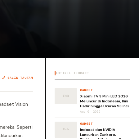
ARTIKEL TERKAIT
🔗 SALIN TAUTAN
GADGET
Xiaomi TV S Mini LED 2026
Meluncur di Indonesia, Kini
eadset Vision
Hadir hingga Ukuran 98 Inci
Aug 6, 2026
GADGET
mereka. Seperti
Indosat dan NVIDIA
Luncurkan Zankore,
diluncurkan