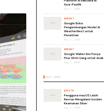
Platform AI Raksasa di
Asia-Pasifik
Aug 7, 2026
GADGET
Google Buka
Pengembangan Model AI
WeatherNext untuk
Penelitian
Aug 7, 2026
GADGET
Google Wallet Kini Punya
Fitur Kirim Uang untuk Anak
Aug 7, 2026
BACA JUGA
BERITA
Pengguna macOS Lebih
Rentan Mengalami Insiden
Keamanan Siber
Aug 7, 2026