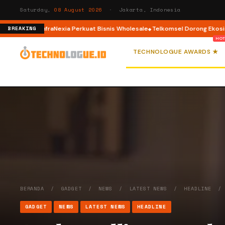
Saturday,
08 August 2026
· Jakarta, Indonesia
p 2, InfraNexia Perkuat Bisnis Wholesale
Telkomsel Dorong Ekosistem Kre
BREAKING
TECHNOLOGUE AWARDS ★
BERANDA
/
GADGET
/
NEWS
/
LATEST NEWS
/
HEADLINE
GADGET
NEWS
LATEST NEWS
HEADLINE