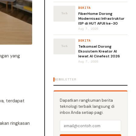
BERITA
FiberHome Dorong
Modernisasi Infrastruktur
ISP di HUT APJII ke-30
Aug 7, 2026
BERITA
Telkomsel Dorong
Ekosistem Kreator AI
angan yang
lewat AI Cinefest 2026
Aug 7, 2026
NEWSLETTER
Dapatkan rangkuman berita
ya, terdapat
teknologi terbaik langsung di
inbox Anda setiap pagi.
iakan ringkasan