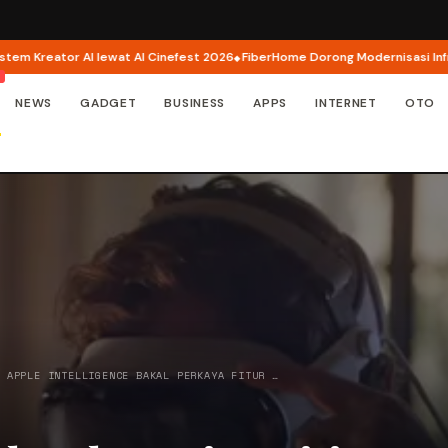
ator AI lewat AI Cinefest 2026
FiberHome Dorong Modernisasi Infrastruktu
NEWS
GADGET
BUSINESS
APPS
INTERNET
OTO
/
APPLE INTELLIGENCE BAKAL PERKAYA FITUR …