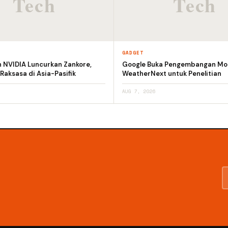
GADGET
n NVIDIA Luncurkan Zankore,
Google Buka Pengembangan Mod
 Raksasa di Asia-Pasifik
WeatherNext untuk Penelitian
AUG 7, 2026