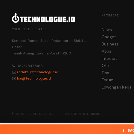
KATEGORI
YOUR TECH UPDATE
News
Gadget
Komplek Rumah Susun Petamburan Blok 1 Lt.
Business
Dasar,
Apps
Tanah Abang, Jakarta Pusat 10260
Internet
Oto
📞 087878477366
✉️
redaksi@technologue.id
Tips
✉️
hai@technologue.id
Forum
Lowongan Kerja
© 2026 TECHNOLOGUE.ID · HAK CIPTA DILINDUNGI
📱 BA