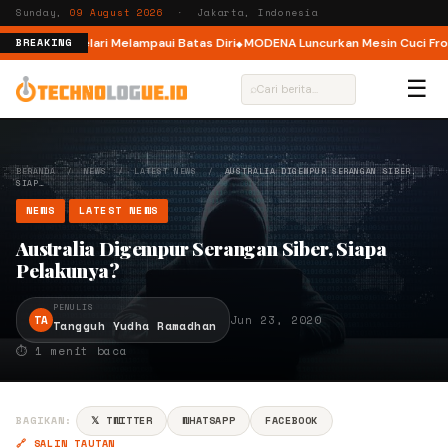
Sunday,
09 August 2026
· Jakarta, Indonesia
lar, Ajak Pelari Melampaui Batas Diri
MODENA Luncurkan Mesin Cuci Front
BREAKING
☰
⌕
BERANDA
/
NEWS
/
LATEST NEWS
/
AUSTRALIA DIGEMPUR SERANGAN SIBER,
SIAP…
NEWS
LATEST NEWS
Australia Digempur Serangan Siber, Siapa
Pelakunya?
PENULIS
TA
Jun 23, 2020
Tangguh Yudha Ramadhan
⏱ 1 menit baca
BAGIKAN:
𝕏 TWITTER
WHATSAPP
FACEBOOK
🔗 SALIN TAUTAN