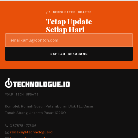
// NEWSLETTER GRATIS
Tetap Update
Setiap Hari
DAFTAR SEKARANG
YOUR TECH UPDATE
Komplek Rumah Susun Petamburan Blok 1 Lt. Dasar,
Tanah Abang, Jakarta Pusat 10260
📞 087878477366
✉️
redaksi@technologue.id