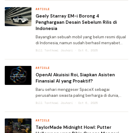
tengah gemerlap dun
ARTICLE
Geely Starray EM-i Borong 4
Penghargaan Desain Sebelum Rilis di
Indonesia
Bayangkan sebuah mobil yang belum resmi dijual
di Indonesia, namun sudah berhasil menyabet
empat penghargaan desain bergengsi tingkat
Bill Tanthowi Jauhari · Oct 6, 2025
dunia. Bukan sekadar penghargaan biasa,
melainkan pengakuan dari j
ARTICLE
OpenAI Akuisisi Roi, Siapkan Asisten
Finansial AI yang Proaktif?
Baru sehari menggeser SpaceX sebagai
perusahaan swasta paling berharga di dunia,
OpenAI sudah membuat langkah strategis
Bill Tanthowi Jauhari · Oct 6, 2025
berikutnya. Kali ini, raksasa kecerdasan buatan itu
mengakuisisi Roi, startup ya
ARTICLE
TaylorMade Midnight Howl: Putter