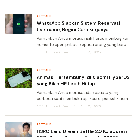
ternyata dialami oleh jutaan pengguna setiap
harinya. Padahal,
ARTICLE
WhatsApp Siapkan Sistem Reservasi
Username, Begini Cara Kerjanya
Pernahkah Anda merasa risih harus membagikan
nomor telepon pribadi kepada orang yang baru
dikenal hanya untuk berkomunikasi di WhatsApp?
Bill Tanthowi Jauhari · Oct 7, 2025
Atau mungkin khawatir nomor ponsel Anda
tersebar luas di grup-g
ARTICLE
Animasi Tersembunyi di Xiaomi HyperOS
yang Bikin HP Lebih Hidup
Pernahkah Anda merasa ada sesuatu yang
berbeda saat membuka aplikasi di ponsel Xiaomi
terbaru? Bukan sekadar transisi biasa, melainkan
Bill Tanthowi Jauhari · Oct 7, 2025
gerakan halus yang seolah menghidupkan ikon-
ikon di layar. Sensas
ARTICLE
H3RO Land Dream Battle 2.0 Kolaborasi