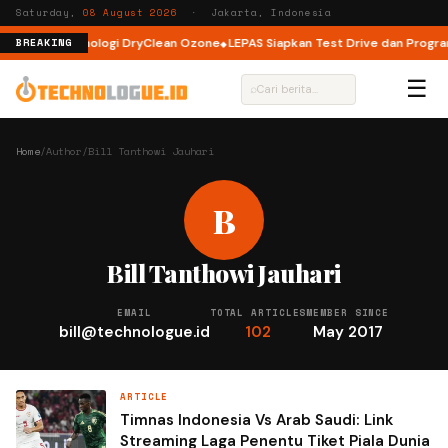
Saturday,
08 August 2026
· Jakarta, Indonesia
 dengan Teknologi DryClean Ozone
LEPAS Siapkan Test Drive dan Program S
BREAKING
☰
⌕
Home
/
Author
/
Bill Tanthowi Jauhari
B
Bill Tanthowi Jauhari
EMAIL
TOTAL ARTICLES
MEMBER SINCE
bill@technologue.id
102
May 2017
ARTICLE
Timnas Indonesia Vs Arab Saudi: Link
Streaming Laga Penentu Tiket Piala Dunia