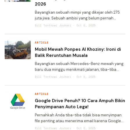
2026
Bayangkan sebuah mimpi yang dikejar oleh 275
juta jiwa. Sebuah ambisi yang belum pernah
terwujud sejak Indonesia merdeka delapan
Bill Tanthowi Jauhari · Oct 8, 2025
dekade silam. Kini, di bawah terik Jeddah, Garuda
berdiri di ambang sej
ARTICLE
Mobil Mewah Ponpes Al Khoziny: Ironi di
Balik Reruntuhan Musala
Bayangkan sebuah Mercedes-Benz mewah yang
baru dua minggu menikmati jalanan, tiba-tiba
harus berakhir sebagai besi tua yang hancur di
Bill Tanthowi Jauhari · Oct 8, 2025
bawah reruntuhan bangunan. Nilainya yang
mencapai miliaran rupiah
ARTICLE
Google Drive Penuh? 10 Cara Ampuh Bikin
Penyimpanan Auto Lega!
Pernahkah Anda tiba-tiba tidak bisa menyimpan
file penting atau menerima email karena Google
Drive penuh? Situasi yang menjengkelkan ini
Bill Tanthowi Jauhari · Oct 8, 2025