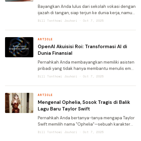
Bayangkan Anda lulus dari sekolah vokasi dengan
ijazah di tangan, siap terjun ke dunia kerja, namun
ternyata 39% keterampilan yang Anda kuasai
Bill Tanthowi Jauhari · Oct 7, 2025
sudah tidak lagi relevan. Itulah kenyataan pahit
yang diu
ARTICLE
OpenAI Akuisisi Roi: Transformasi AI di
Dunia Finansial
Pernahkah Anda membayangkan memiliki asisten
pribadi yang tidak hanya membantu menulis email
atau membuat konten kreatif, tetapi juga
Bill Tanthowi Jauhari · Oct 7, 2025
memberikan saran investasi yang
dipersonalisasi? Dunia sedang meny
ARTICLE
Mengenal Ophelia, Sosok Tragis di Balik
Lagu Baru Taylor Swift
Pernahkah Anda bertanya-tanya mengapa Taylor
Swift memilih nama "Ophelia"—sebuah karakter
dari drama Shakespeare berusia empat abad—
Bill Tanthowi Jauhari · Oct 7, 2025
sebagai judul lagu pembuka album barunya? Di