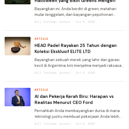
Halloween yang Bikin Greens Mengeri
Bayangkan ini: Anda berdiri di green, matahari
mulai tenggelam, dan bayangan pepohonan
memanjang seperti jari-jari hantu. Dalam
Bill Tanthowi Jauhari · Oct 6, 2025
kesunyian senja itu, satu-satunya suara yang
terdengar adalah dentuman b
ARTICLE
HEAD Padel Rayakan 25 Tahun dengan
Koleksi Eksklusif ELITE LTD
Bayangkan sebuah merek yang lahir dari garasi
kecil di Argentina, kini menjelma menjadi raksasa
global yang menentukan arah perkembangan
Bill Tanthowi Jauhari · Oct 6, 2025
olahraga padel dunia. Itulah kisah HEAD Padel,
yang genap mengi
ARTICLE
AI dan Pekerja Kerah Biru: Harapan vs
Realitas Menurut CEO Ford
Pernahkah Anda membayangkan dunia di mana
teknologi justru membuat pekerjaan Anda lebih
sulit? Sementara para pekerja kantoran mulai
Bill Tanthowi Jauhari · Oct 6, 2025
merasakan dampak langsung artificial