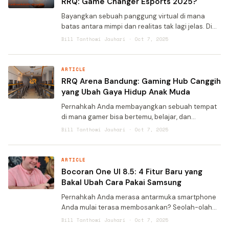
RRQ: Game Changer Esports 2025?
Bayangkan sebuah panggung virtual di mana
batas antara mimpi dan realitas tak lagi jelas. Di
sana, para pejuang digital tak hanya bertarung
Bill Tanthowi Jauhari · Oct 7, 2025
untuk trofi, tetapi merajut sebuah narasi besar
yang akan me
ARTICLE
RRQ Arena Bandung: Gaming Hub Canggih
yang Ubah Gaya Hidup Anak Muda
Pernahkah Anda membayangkan sebuah tempat
di mana gamer bisa bertemu, belajar, dan
berkembang bersama? Di tengah maraknya
Bill Tanthowi Jauhari · Oct 7, 2025
komunitas digital, kebutuhan akan ruang fisik
yang mendukung hobi dan kreativi
ARTICLE
Bocoran One UI 8.5: 4 Fitur Baru yang
Bakal Ubah Cara Pakai Samsung
Pernahkah Anda merasa antarmuka smartphone
Anda mulai terasa membosankan? Seolah-olah
setiap tahun hanya perubahan kecil yang hampir
Bill Tanthowi Jauhari · Oct 7, 2025
tak terasa? Jika ya, kabar baik datang dari