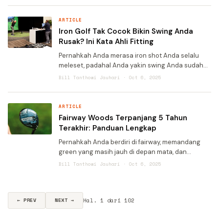
intelligence, para pekerja ker
ARTICLE
Iron Golf Tak Cocok Bikin Swing Anda
Rusak? Ini Kata Ahli Fitting
Pernahkah Anda merasa iron shot Anda selalu
meleset, padahal Anda yakin swing Anda sudah
benar? Atau mungkin Anda frustrasi karena bola
Bill Tanthowi Jauhari · Oct 6, 2025
tak kunjung mencapai jarak yang diinginkan meski
sudah memukul s
ARTICLE
Fairway Woods Terpanjang 5 Tahun
Terakhir: Panduan Lengkap
Pernahkah Anda berdiri di fairway, memandang
green yang masih jauh di depan mata, dan
berharra bisa menambahkan 10-15 yard ekstra
Bill Tanthowi Jauhari · Oct 6, 2025
pada pukulan fairway wood? Jika iya, Anda tidak
sendirian. Dalam golf,
Hal. 1 dari 102
← PREV
NEXT →