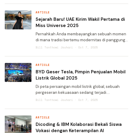
raksasa teknologi asal
ARTICLE
Sejarah Baru! UAE Kirim Wakil Pertama di
Miss Universe 2025
Pernahkah Anda membayangkan sebuah momen
di mana tradisi bertemu modernitas di panggung
dunia? Sebuah peristiwa bersejarah sedang
Bill Tanthowi Jauhari · Oct 7, 2025
mengukir namanya untuk Uni Emirat Arab. Untuk
pertama kalinya sejak ko
ARTICLE
BYD Geser Tesla, Pimpin Penjualan Mobil
Listrik Global 2025
Di peta persaingan mobil listrik global, sebuah
pergeseran kekuasaan sedang terjadi.
Bayangkan: setelah bertahun-tahun Tesla
Bill Tanthowi Jauhari · Oct 7, 2025
mendominasi panggung utama, kini sebuah
perusahaan dari Tiongkok berhasil m
ARTICLE
Dicoding & IBM Kolaborasi Bekali Siswa
Vokasi dengan Keterampilan AI