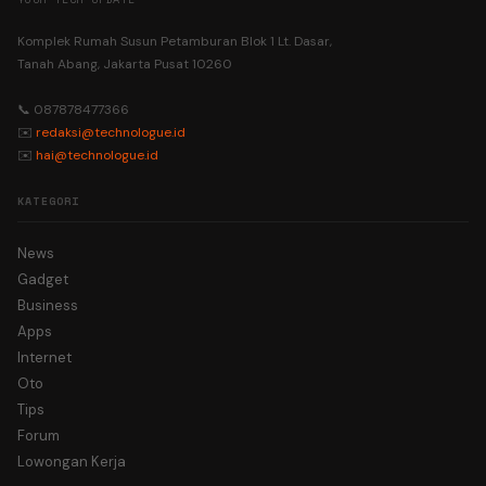
Komplek Rumah Susun Petamburan Blok 1 Lt. Dasar,
Tanah Abang, Jakarta Pusat 10260
📞 087878477366
✉️
redaksi@technologue.id
✉️
hai@technologue.id
KATEGORI
News
Gadget
Business
Apps
Internet
Oto
Tips
Forum
Lowongan Kerja