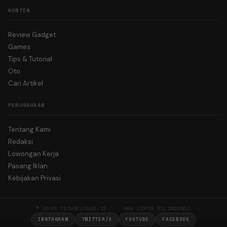
KONTEN
Review Gadget
Games
Tips & Tutorial
Oto
Cari Artikel
PERUSAHAAN
Tentang Kami
Redaksi
Lowongan Kerja
Pasang Iklan
Kebijakan Privasi
© 2026 TECHNOLOGUE.ID · HAK CIPTA DILINDUNGI
INSTAGRAM
TWITTER/X
YOUTUBE
FACEBOOK