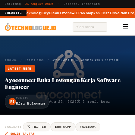
Saturday,
08 August 2026
· Jakarta, Indonesia
ad dengan Teknologi DryClean Ozone
LEPAS Siapkan Test Drive dan Program
BREAKING
☰
⌕
BERANDA
/
LATEST NEWS
/
AYOCONNECT BUKA LOWONGAN KERJA SOFTWARE…
LATEST NEWS
Ayoconnect Buka Lowongan Kerja Software
Engineer
PENULIS
RI
Aug 22, 2022
⏱ 2 menit baca
Riza Mulyawan
BAGIKAN:
𝕏 TWITTER
WHATSAPP
FACEBOOK
🔗 SALIN TAUTAN