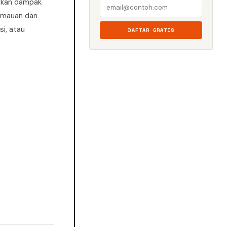
ngkan dampak
kemauan dan
i, atau
DAFTAR GRATIS