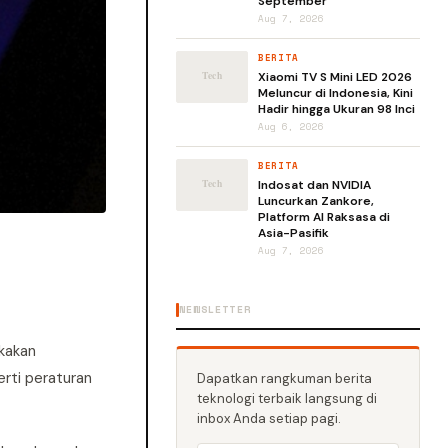
September
Aug 7, 2026
BERITA
Xiaomi TV S Mini LED 2026
Meluncur di Indonesia, Kini
Hadir hingga Ukuran 98 Inci
Aug 6, 2026
BERITA
Indosat dan NVIDIA
Luncurkan Zankore,
Platform AI Raksasa di
Asia-Pasifik
Aug 7, 2026
NEWSLETTER
kakan
erti peraturan
Dapatkan rangkuman berita
teknologi terbaik langsung di
inbox Anda setiap pagi.