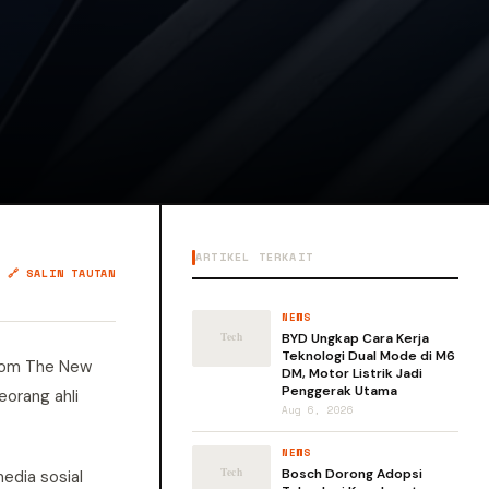
ARTIKEL TERKAIT
🔗 SALIN TAUTAN
NEWS
BYD Ungkap Cara Kerja
Teknologi Dual Mode di M6
kolom The New
DM, Motor Listrik Jadi
Penggerak Utama
eorang ahli
Aug 6, 2026
NEWS
Bosch Dorong Adopsi
edia sosial