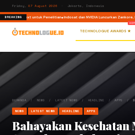
Friday,
07 August 2026
· Jakarta, Indonesia
erNext untuk Penelitian
Indosat dan NVIDIA Luncurkan Zankore, Platform A
BREAKING
TECHNOLOGUE AWARDS ★
BERANDA
/
NEWS
/
LATEST NEWS
/
HEADLINE
/
APPS
/
NEWS
LATEST NEWS
HEADLINE
APPS
Bahayakan Kesehatan 