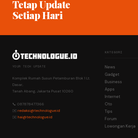
Tetap Update
Setiap Hari
KATEGORI
YOUR TECH UPDATE
News
Gadget
Komplek Rumah Susun Petamburan Blok 1 Lt.
Business
Dasar,
Apps
Tanah Abang, Jakarta Pusat 10260
Internet
Oto
📞 087878477366
✉️
redaksi@technologue.id
Tips
✉️
hai@technologue.id
Forum
Lowongan Kerja