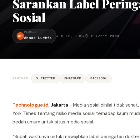
Sarankan Label Pering
Sosial
PENULIS
AH
Jun 18, 2024
⏱ 2 menit baca
Ahmad Luthfi
BAGIKAN:
𝕏 TWITTER
WHATSAPP
FACEBOOK
Technologue.id
, Jakarta
- Media sosial dinilai tidak seh
York Times tentang risiko media sosial terhadap kaum muda
bedah umum untuk situs media sosial.
“Sudah waktunya untuk mewajibkan label peringatan dokter