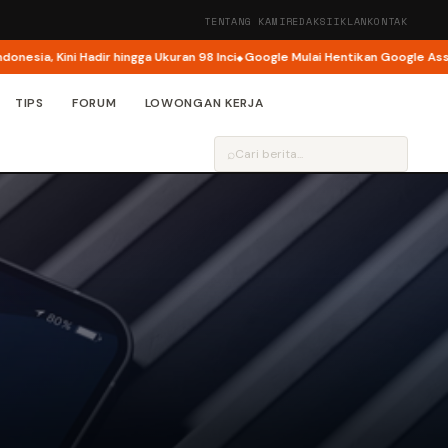
TENTANG KAMI
REDAKSI
IKLAN
KONTAK
ini Hadir hingga Ukuran 98 Inci
Google Mulai Hentikan Google Assistant p
TIPS
FORUM
LOWONGAN KERJA
⌕