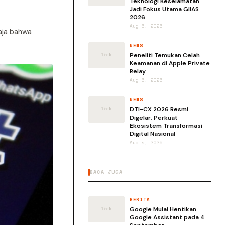
Teknologi Keselamatan
Jadi Fokus Utama GIIAS
2026
Aug 6, 2026
aja bahwa
NEWS
Peneliti Temukan Celah
Keamanan di Apple Private
Relay
Aug 6, 2026
NEWS
DTI-CX 2026 Resmi
Digelar, Perkuat
Ekosistem Transformasi
Digital Nasional
Aug 5, 2026
BACA JUGA
BERITA
Google Mulai Hentikan
Google Assistant pada 4