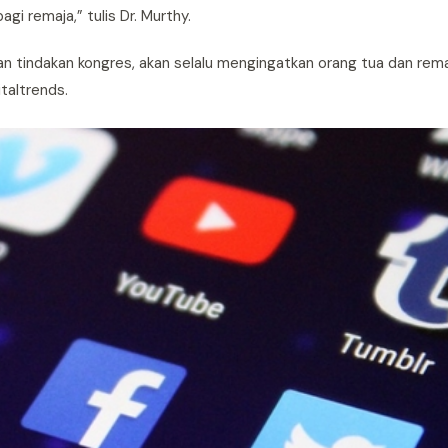
gi remaja,” tulis Dr. Murthy.
n tindakan kongres, akan selalu mengingatkan orang tua dan rem
italtrends.