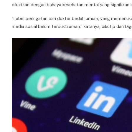
dikaitkan dengan bahaya kesehatan mental yang signifikan ba
“Label peringatan dari dokter bedah umum, yang memerluka
media sosial belum terbukti aman,” katanya, dikutip dari Dig