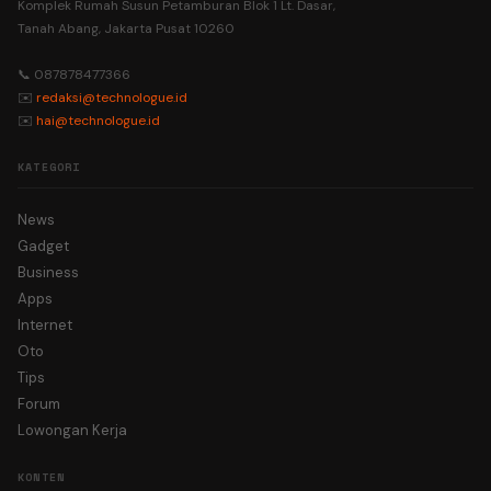
Komplek Rumah Susun Petamburan Blok 1 Lt. Dasar,
Tanah Abang, Jakarta Pusat 10260
📞 087878477366
✉️
redaksi@technologue.id
✉️
hai@technologue.id
KATEGORI
News
Gadget
Business
Apps
Internet
Oto
Tips
Forum
Lowongan Kerja
KONTEN