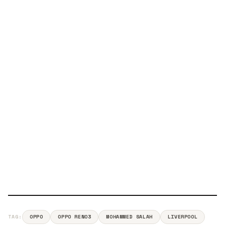
TAG:
OPPO
OPPO RENO3
MOHAMMED SALAH
LIVERPOOL