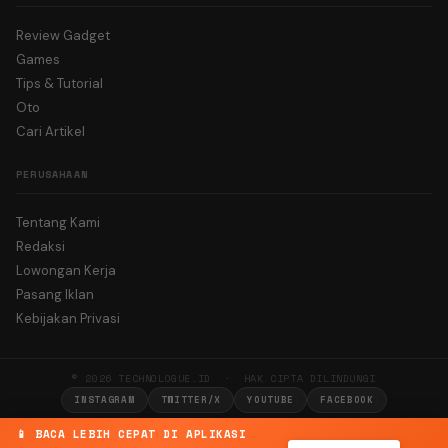
Review Gadget
Games
Tips & Tutorial
Oto
Cari Artikel
PERUSAHAAN
Tentang Kami
Redaksi
Lowongan Kerja
Pasang Iklan
Kebijakan Privasi
© 2026 TECHNOLOGUE.ID · HAK CIPTA DILINDUNGI
INSTAGRAM
TWITTER/X
YOUTUBE
FACEBOOK
📱 BACA LEBIH CEPAT DI APLIKASI