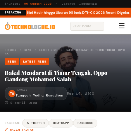
Thursday,
06 August 2026
· Jakarta, Indonesia
 Indonesia, Kini Hadir hingga Ukuran 98 Inci
DTI-CX 2026 Resmi Digelar, Pe
BREAKING
☰
⌕
BERANDA
/
NEWS
/
LATEST NEWS
/
BAKAL MENDARAT DI TIMUR TENGAH, OPPO
GA…
NEWS
LATEST NEWS
Bakal Mendarat di Timur Tengah, Oppo
Gandeng Mohamed Salah
PENULIS
TA
Mar 14, 2020
Tangguh Yudha Ramadhan
⏱ 1 menit baca
BAGIKAN:
𝕏 TWITTER
WHATSAPP
FACEBOOK
🔗 SALIN TAUTAN