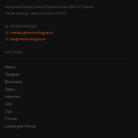
Komplek Rumah Susun Petamburan Blok 1 Lt. Dasar,
Tanah Abang, Jakarta Pusat 10260
📞 087878477366
✉️
redaksi@technologue.id
✉️
hai@technologue.id
KATEGORI
News
Gadget
Business
Apps
Internet
Oto
Tips
Forum
Lowongan Kerja