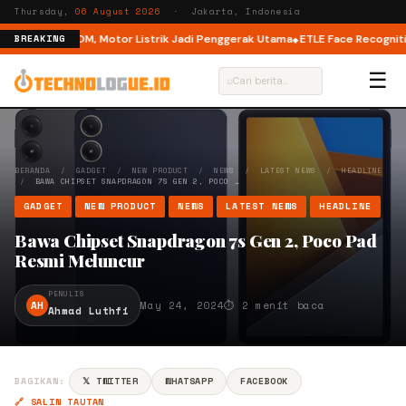
Thursday,
06 August 2026
· Jakarta, Indonesia
Mode di M6 DM, Motor Listrik Jadi Penggerak Utama
ETLE Face Recognition:
BREAKING
☰
⌕
BERANDA
/
GADGET
/
NEW PRODUCT
/
NEWS
/
LATEST NEWS
/
HEADLINE
/
BAWA CHIPSET SNAPDRAGON 7S GEN 2, POCO …
GADGET
NEW PRODUCT
NEWS
LATEST NEWS
HEADLINE
Bawa Chipset Snapdragon 7s Gen 2, Poco Pad
Resmi Meluncur
PENULIS
AH
May 24, 2024
⏱ 2 menit baca
Ahmad Luthfi
BAGIKAN:
𝕏 TWITTER
WHATSAPP
FACEBOOK
🔗 SALIN TAUTAN