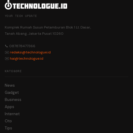
YOUR TECH UPDATE
Komplek Rumah Susun Petamburan Blok 1 Lt. Dasar,
Tanah Abang, Jakarta Pusat 10260
📞 087878477366
✉️
redaksi@technologue.id
✉️
hai@technologue.id
KATEGORI
News
Gadget
Business
Apps
Internet
Oto
Tips