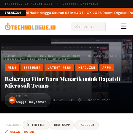
Thursday,
06 August 2026
· Jakarta, Indonesia
donesia, Kini Hadir hingga Ukuran 98 Inci
DTI-CX 2026 Resmi Digelar, Perku
BREAKING
☰
⌕
BERANDA
/
NEWS
/
INTERNET
/
LATEST NEWS
/
HEADLINE
/
APPS
/
BEBERAPA FITUR BARU MENARIK UNTUK RAPAT…
NEWS
INTERNET
LATEST NEWS
HEADLINE
APPS
Beberapa Fitur Baru Menarik untuk Rapat di
Microsoft Teams
PENULIS
AN
Jul 21, 2022
⏱ 2 menit baca
Anggi Maysarah
BAGIKAN:
𝕏 TWITTER
WHATSAPP
FACEBOOK
🔗 SALIN TAUTAN