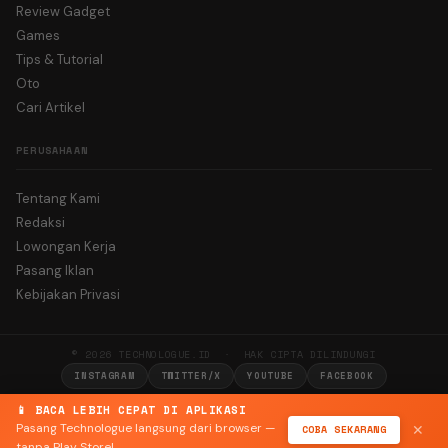
Review Gadget
Games
Tips & Tutorial
Oto
Cari Artikel
PERUSAHAAN
Tentang Kami
Redaksi
Lowongan Kerja
Pasang Iklan
Kebijakan Privasi
© 2026 TECHNOLOGUE.ID · HAK CIPTA DILINDUNGI
INSTAGRAM
TWITTER/X
YOUTUBE
FACEBOOK
📱 BACA LEBIH CEPAT DI APLIKASI
Pasang Technologue langsung dari browser —
COBA SEKARANG
✕
tanpa Play Store!