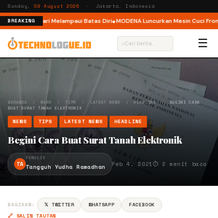
Sunday,
09 August 2026
· Jakarta, Indonesia
r, Ajak Pelari Melampaui Batas Diri
MODENA Luncurkan Mesin Cuci Front L
BREAKING
☰
⌕
BERANDA
/
NEWS
/
TIPS
/
LATEST NEWS
/
HEADLINE
/
BEGINI CARA
BUAT SURAT TANAH ELEKTRONIK
NEWS
TIPS
LATEST NEWS
HEADLINE
Begini Cara Buat Surat Tanah Elektronik
PENULIS
TA
Feb 4, 2021
⏱ 2 menit baca
Tangguh Yudha Ramadhan
BAGIKAN:
𝕏 TWITTER
WHATSAPP
FACEBOOK
🔗 SALIN TAUTAN