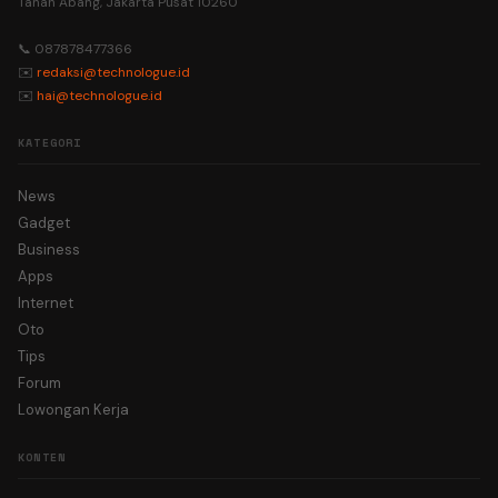
Tanah Abang, Jakarta Pusat 10260
📞 087878477366
✉️
redaksi@technologue.id
✉️
hai@technologue.id
KATEGORI
News
Gadget
Business
Apps
Internet
Oto
Tips
Forum
Lowongan Kerja
KONTEN