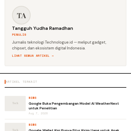
TA
Tangguh Yudha Ramadhan
PENULIS
Jurnalis teknologi Technologue.id — meliput gadget,
chipset, dan ekosistem digital Indonesia.
LIHAT SEMUA ARTIKEL →
ARTIKEL TERKAIT
NEWS
Google Buka Pengembangan Model AI WeatherNext
untuk Penelitian
Aug 7, 2026
NEWS
Google Wallet Kini Punya Fitur Kirim Uang untuk Anak