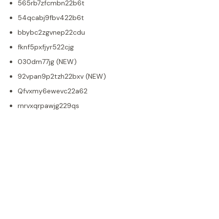
565rb7zfcmbn22b6t
54qcabj9fbv422b6t
bbybc2zgvnep22cdu
fknf5pxfjyr522cjg
030dm77jg (NEW)
92vpan9p2tzh22bxv (NEW)
Qfvxmy6ewevc22a62
rnrvxqrpawjg229qs