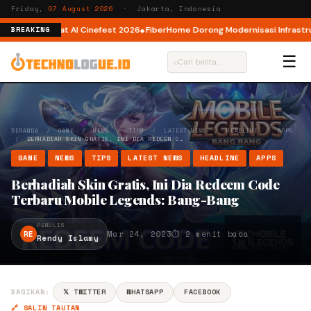
Friday,
07 August 2026
· Jakarta, Indonesia
tor AI lewat AI Cinefest 2026
FiberHome Dorong Modernisasi Infrastruktu
BREAKING
☰
⌕
BERANDA
/
GAME
/
NEWS
/
TIPS
/
LATEST NEWS
/
HEADLINE
/
APPS
/
BERHADIAH SKIN GRATIS, INI DIA REDEEM C…
GAME
NEWS
TIPS
LATEST NEWS
HEADLINE
APPS
Berhadiah Skin Gratis, Ini Dia Redeem Code
Terbaru Mobile Legends: Bang-Bang
PENULIS
RE
Mar 24, 2023
⏱ 2 menit baca
Rendy Islamy
BAGIKAN:
𝕏 TWITTER
WHATSAPP
FACEBOOK
🔗 SALIN TAUTAN