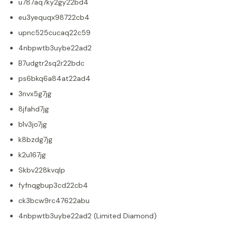
u787aq7ky2gy22bd4
eu3yequqx98722cb4
upnc525cucaq22c59
4nbpwtb3uybe22ad2
B7udgtr2sq2r22bdc
ps6bkq6a84at22ad4
3nvx5g7jg
8jfahd7jg
b1v3jo7jg
k8bzdg7jg
k2u167jg
Skbv228kvqlp
fyfnqgbup3cd22cb4
ck3bcw9rc47622abu
4nbpwtb3uybe22ad2 (Limited Diamond)