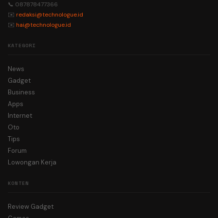
📞 087878477366
✉️
redaksi@technologue.id
✉️
hai@technologue.id
KATEGORI
News
Gadget
Business
Apps
Internet
Oto
Tips
Forum
Lowongan Kerja
KONTEN
Review Gadget