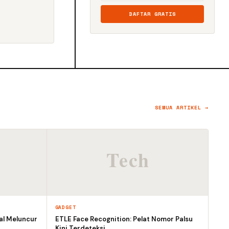
DAFTAR GRATIS
SEMUA ARTIKEL →
GADGET
al Meluncur
ETLE Face Recognition: Pelat Nomor Palsu
Kini Terdeteksi