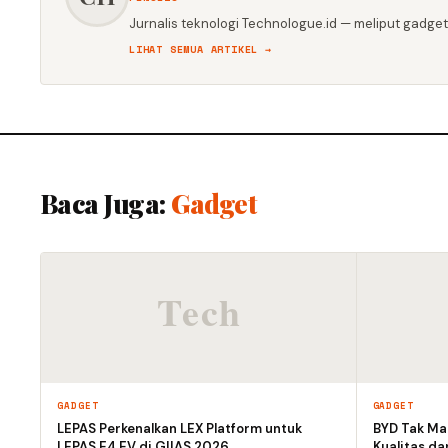
Jurnalis teknologi Technologue.id — meliput gadget,
LIHAT SEMUA ARTIKEL →
Baca Juga:
Gadget
GADGET
GADGET
LEPAS Perkenalkan LEX Platform untuk
BYD Tak Mau
LEPAS E4 EV di GIIAS 2026
Kualitas d