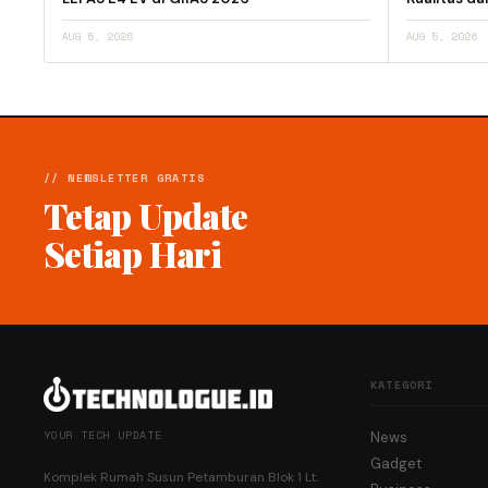
AUG 5, 2026
AUG 5, 2026
// NEWSLETTER GRATIS
Tetap Update
Setiap Hari
KATEGORI
YOUR TECH UPDATE
News
Gadget
Komplek Rumah Susun Petamburan Blok 1 Lt.