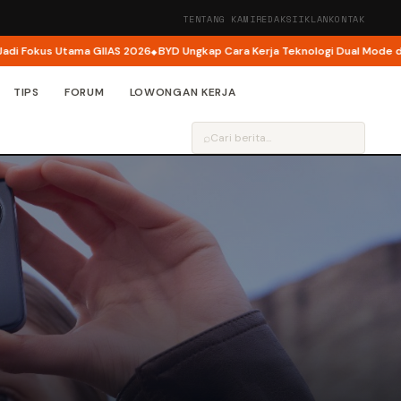
TENTANG KAMI
REDAKSI
IKLAN
KONTAK
okus Utama GIIAS 2026
BYD Ungkap Cara Kerja Teknologi Dual Mode di M6 D
TIPS
FORUM
LOWONGAN KERJA
⌕