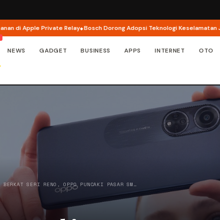
i Apple Private Relay
Bosch Dorong Adopsi Teknologi Keselamatan Jadi F
NEWS
GADGET
BUSINESS
APPS
INTERNET
OTO
/
BERKAT SERI RENO, OPPO PUNCAKI PASAR SM…