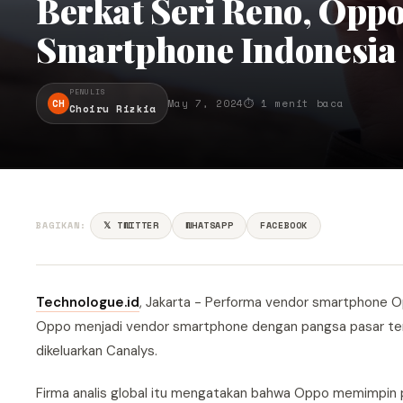
Berkat Seri Reno, Opp
Smartphone Indonesia
PENULIS
CH
May 7, 2024
⏱ 1 menit baca
Choiru Rizkia
BAGIKAN:
𝕏 TWITTER
WHATSAPP
FACEBOOK
Technologue.id
, Jakarta - Performa vendor smartphone Op
Oppo menjadi vendor smartphone dengan pangsa pasar terbe
dikeluarkan Canalys.
Firma analis global itu mengatakan bahwa Oppo memimpin pa