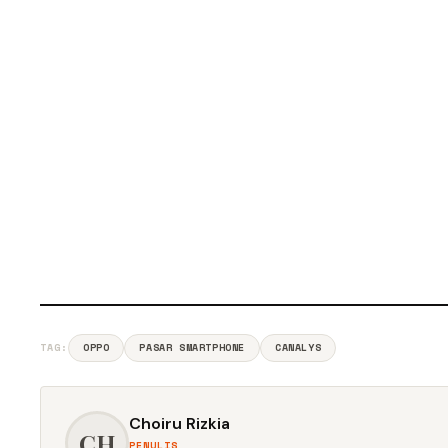
TAG:
OPPO
PASAR SMARTPHONE
CANALYS
Choiru Rizkia
CH
PENULIS