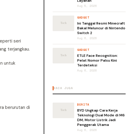
Layanan
Aug 5, 2026
GADGET
Ini Tanggal Resmi Minecraft
Bakal Meluncur di Nintendo
Switch 2
Aug 6, 2026
eperti seri
ang terjangkau.
GADGET
ETLE Face Recognition:
Pelat Nomor Palsu Kini
an untuk
Terdeteksi
Aug 6, 2026
BACA JUGA
BERITA
ra berurutan di
BYD Ungkap Cara Kerja
Teknologi Dual Mode di M6
DM, Motor Listrik Jadi
Penggerak Utama
Aug 6, 2026