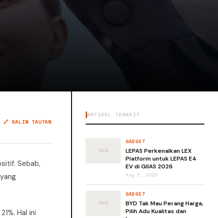
ARTIKEL TERKAIT
🔗 SALIN TAUTAN
GADGET
LEPAS Perkenalkan LEX
Platform untuk LEPAS E4
itif. Sebab,
EV di GIIAS 2026
 yang
Aug 5, 2026
GADGET
BYD Tak Mau Perang Harga,
Pilih Adu Kualitas dan
1%. Hal ini