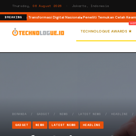
Thursday,
06 August 2026
· Jakarta, Indonesia
kosistem Transformasi Digital Nasional
Peneliti Temukan Celah Keamanan d
BREAKING
TECHNOLOGUE AWARDS ★
BERANDA
/
GADGET
/
NEWS
/
LATEST NEWS
/
HEADLINE
GADGET
NEWS
LATEST NEWS
HEADLINE