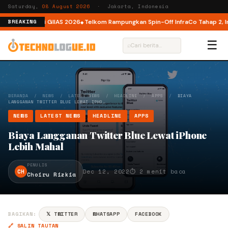
Saturday,
08 August 2026
· Jakarta, Indonesia
m Spesial di GIIAS 2026
Telkom Rampungkan Spin-Off InfraCo Tahap 2, Infr
BREAKING
☰
⌕
BERANDA
/
NEWS
/
LATEST NEWS
/
HEADLINE
/
APPS
/
BIAYA
LANGGANAN TWITTER BLUE LEWAT IPHO…
NEWS
LATEST NEWS
HEADLINE
APPS
Biaya Langganan Twitter Blue Lewat iPhone
Lebih Mahal
PENULIS
CH
Dec 12, 2022
⏱ 2 menit baca
Choiru Rizkia
BAGIKAN:
𝕏 TWITTER
WHATSAPP
FACEBOOK
🔗 SALIN TAUTAN