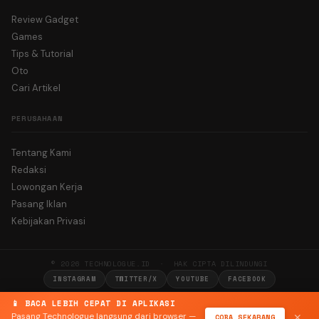
Review Gadget
Games
Tips & Tutorial
Oto
Cari Artikel
PERUSAHAAN
Tentang Kami
Redaksi
Lowongan Kerja
Pasang Iklan
Kebijakan Privasi
© 2026 TECHNOLOGUE.ID · HAK CIPTA DILINDUNGI
INSTAGRAM
TWITTER/X
YOUTUBE
FACEBOOK
📱 BACA LEBIH CEPAT DI APLIKASI
Pasang Technologue langsung dari browser —
COBA SEKARANG
✕