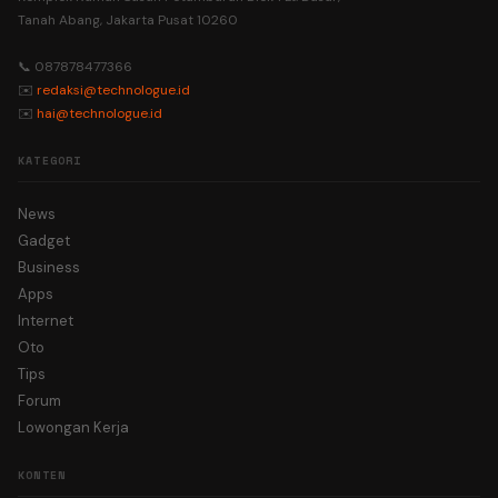
Tanah Abang, Jakarta Pusat 10260
📞 087878477366
✉️
redaksi@technologue.id
✉️
hai@technologue.id
KATEGORI
News
Gadget
Business
Apps
Internet
Oto
Tips
Forum
Lowongan Kerja
KONTEN