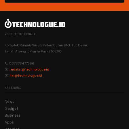
YOUR TECH UPDATE
Komplek Rumah Susun Petamburan Blok 1 Lt. Dasar,
Tanah Abang, Jakarta Pusat 10260
📞 087878477366
✉️
redaksi@technologue.id
✉️
hai@technologue.id
KATEGORI
News
Gadget
Business
Apps