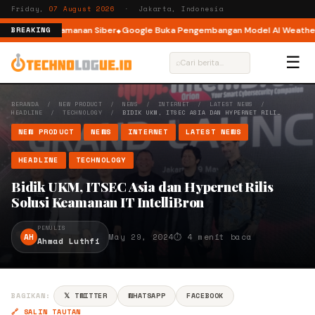
Friday,
07 August 2026
· Jakarta, Indonesia
nsiden Keamanan Siber
Google Buka Pengembangan Model AI WeatherNext 
BREAKING
☰
⌕
BERANDA
/
NEW PRODUCT
/
NEWS
/
INTERNET
/
LATEST NEWS
/
HEADLINE
/
TECHNOLOGY
/
BIDIK UKM, ITSEC ASIA DAN HYPERNET RILI…
NEW PRODUCT
NEWS
INTERNET
LATEST NEWS
HEADLINE
TECHNOLOGY
Bidik UKM, ITSEC Asia dan Hypernet Rilis
Solusi Keamanan IT IntelliBron
PENULIS
AH
May 29, 2024
⏱ 4 menit baca
Ahmad Luthfi
BAGIKAN:
𝕏 TWITTER
WHATSAPP
FACEBOOK
🔗 SALIN TAUTAN