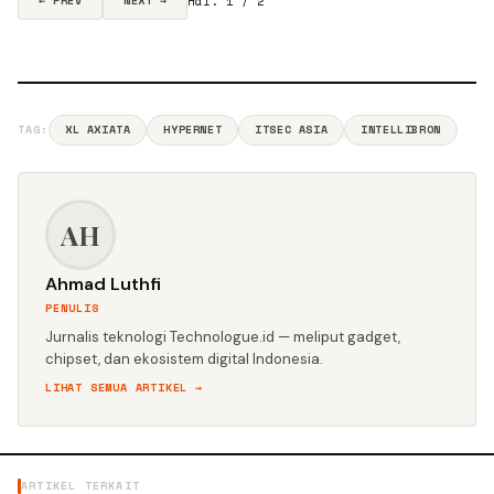
Hal. 1 / 2
← PREV
NEXT →
TAG:
XL AXIATA
HYPERNET
ITSEC ASIA
INTELLIBRON
AH
Ahmad Luthfi
PENULIS
Jurnalis teknologi Technologue.id — meliput gadget,
chipset, dan ekosistem digital Indonesia.
LIHAT SEMUA ARTIKEL →
ARTIKEL TERKAIT