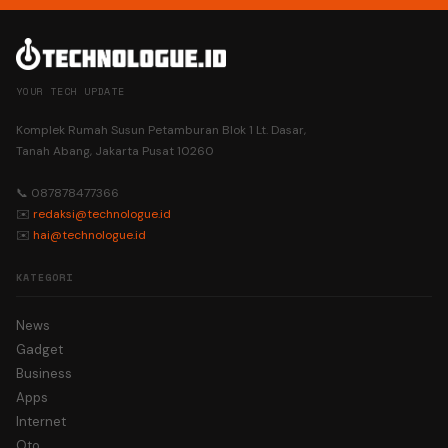
YOUR TECH UPDATE
Komplek Rumah Susun Petamburan Blok 1 Lt. Dasar,
Tanah Abang, Jakarta Pusat 10260
📞 087878477366
✉️
redaksi@technologue.id
✉️
hai@technologue.id
KATEGORI
News
Gadget
Business
Apps
Internet
Oto