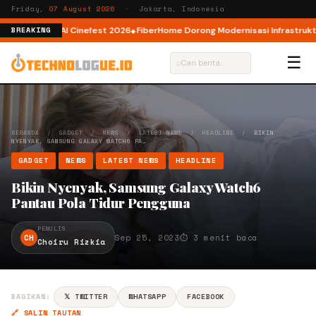
Friday,
07 August 2026
· Jakarta, Indonesia
 AI lewat AI Cinefest 2026
FiberHome Dorong Modernisasi Infrastruktur I
BREAKING
☰
⌕
BERANDA
/
GADGET
/
NEWS
/
LATEST NEWS
/
HEADLINE
/
BIKIN
NYENYAK, SAMSUNG GALAXY WATCH6 PA…
GADGET
NEWS
LATEST NEWS
HEADLINE
Bikin Nyenyak, Samsung Galaxy Watch6
Pantau Pola Tidur Pengguna
PENULIS
CH
Sep 25, 2023
⏱ 3 menit baca
Choiru Rizkia
BAGIKAN:
𝕏 TWITTER
WHATSAPP
FACEBOOK
🔗 SALIN TAUTAN