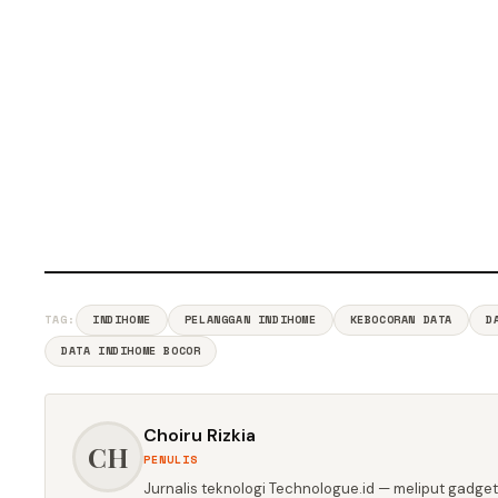
TAG:
INDIHOME
PELANGGAN INDIHOME
KEBOCORAN DATA
D
DATA INDIHOME BOCOR
Choiru Rizkia
CH
PENULIS
Jurnalis teknologi Technologue.id — meliput gadget,