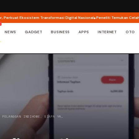
uat Ekosistem Transformasi Digital Nasional
Peneliti Temukan Celah Keama
NEWS
GADGET
BUSINESS
APPS
INTERNET
OTO
A PELANGGAN INDIHOME, SIAPA YA…