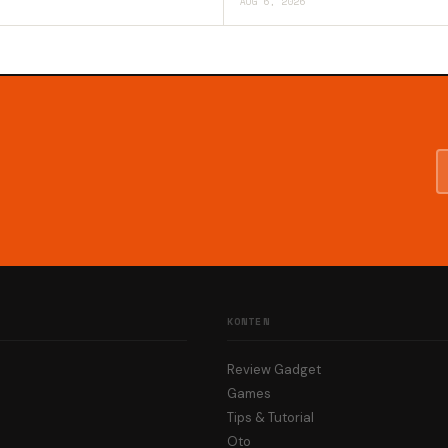
AUG 6, 2026
KONTEN
Review Gadget
Games
Tips & Tutorial
Oto