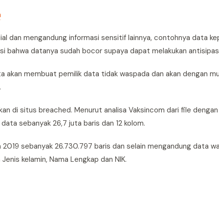
m
al dan mengandung informasi sensitif lainnya, contohnya data k
si bahwa datanya sudah bocor supaya dapat melakukan antisipasi
ata akan membuat pemilik data tidak waspada dan akan dengan m
.
n di situs breached. Menurut analisa Vaksincom dari file denga
data sebanyak 26,7 juta baris dan 12 kolom.
n 2019 sebanyak 26.730.797 baris dan selain mengandung data wa
 Jenis kelamin, Nama Lengkap dan NIK.