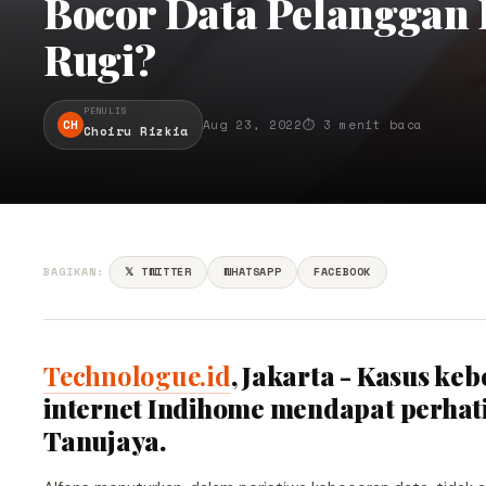
Bocor Data Pelanggan 
Rugi?
PENULIS
CH
Aug 23, 2022
⏱ 3 menit baca
Choiru Rizkia
BAGIKAN:
𝕏 TWITTER
WHATSAPP
FACEBOOK
Technologue.id
, Jakarta - Kasus k
internet Indihome mendapat perhati
Tanujaya.