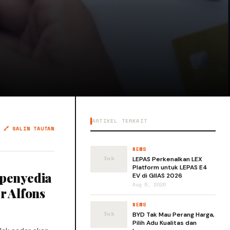
ARTIKEL TERKAIT
🔗 SALIN TAUTAN
NEWS
LEPAS Perkenalkan LEX
Platform untuk LEPAS E4
 penyedia
EV di GIIAS 2026
Aug 5, 2026
r Alfons
NEWS
BYD Tak Mau Perang Harga,
Pilih Adu Kualitas dan