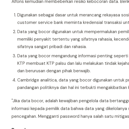
Alfons kemudian membeberkan resiko kebocoran data. Beri
Digunakan sebagai dasar untuk merancang rekayasa sosia
customer service bank meminta kredensial transaksi un
Data yang bocor digunakan untuk mempermalukan pemilik
memiliki penyakit tertentu yang sifatnya rahasia, kecen
sifatnya sangat pribadi dan rahasia.
Data yang bocor mengandung informasi penting sepert
KTP membuat KTP palsu dan lalu melakukan tindak kejaha
dan berurusan dengan pihak berwajib.
Cambridge analitica, data yang bocor digunakan untuk pr
pandangan politiknya dan hal ini terbukti mengakibatkan k
"Jika data bocor, adalah kewajiban pengelola data bertang
informasi kepada pemilik data bahwa data yang dikelolany
pencegahan. Mengganti password hanya salah satu mitigasi