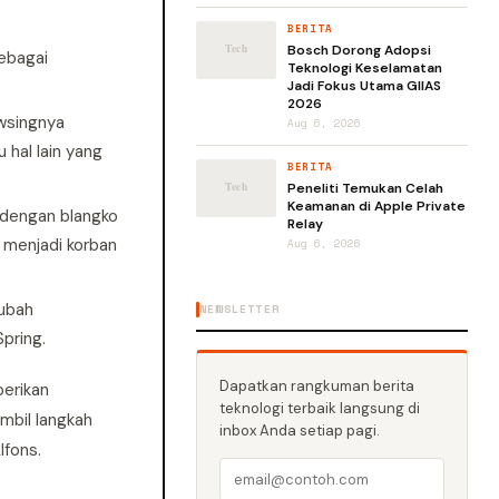
BERITA
Bosch Dorong Adopsi
sebagai
Teknologi Keselamatan
Jadi Fokus Utama GIIAS
2026
wsingnya
Aug 6, 2026
 hal lain yang
BERITA
Peneliti Temukan Celah
Keamanan di Apple Private
 dengan blangko
Relay
 menjadi korban
Aug 6, 2026
rubah
NEWSLETTER
Spring.
Dapatkan rangkuman berita
berikan
teknologi terbaik langsung di
mbil langkah
inbox Anda setiap pagi.
lfons.