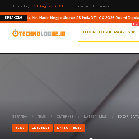
Thursday,
06 August 2026
· Jakarta, Indonesia
ndonesia, Kini Hadir hingga Ukuran 98 Inci
DTI-CX 2026 Resmi Digelar, Perk
BREAKING
TECHNOLOGUE AWARDS ★
BERANDA
/
NEWS
/
INTERNET
/
LATEST NEWS
/
BOCOR DAT
NEWS
INTERNET
LATEST NEWS