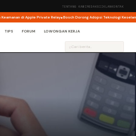
TENTANG KAMI
REDAKSI
IKLAN
KONTAK
nan di Apple Private Relay
Bosch Dorong Adopsi Teknologi Keselamatan J
TIPS
FORUM
LOWONGAN KERJA
⌕