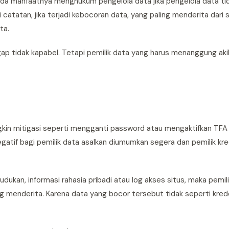
ada manfaatnya menghukum pengelola data jika pengelola data ti
i catatan, jika terjadi kebocoran data, yang paling menderita dari 
ta.
ap tidak kapabel. Tetapi pemilik data yang harus menanggung aki
ngkin mitigasi seperti mengganti password atau mengaktifkan TF
egatif bagi pemilik data asalkan diumumkan segera dan pemilik kre
dukan, informasi rahasia pribadi atau log akses situs, maka pemil
g menderita. Karena data yang bocor tersebut tidak seperti kred