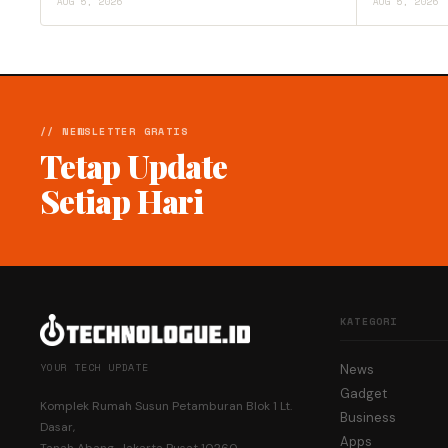
AUG 5, 2026
AUG 5, 2026
// NEWSLETTER GRATIS
Tetap Update
Setiap Hari
KATEGORI
YOUR TECH UPDATE
News
Gadget
Komplek Rumah Susun Petamburan Blok 1 Lt.
Business
Dasar,
Apps