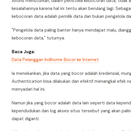
Alfons menuturkan, dalam peristiwa kebocoran data, tidak 
kesalahannya karena hal ini tentu akan berulang lagi. Sebaga
kebocoran data adalah pemilik data dan bukan pengelola da
"Pengelola data paling banter hanya mendapat malu, diangg
kebocoran data," tuturnya.
Baca Juga:
Data Pelanggan Indihome Bocor ke Internet
Ia menekankan, jika data yang bocor adalah kredensial, mu
Authentication bisa dilakukan dan efektif menangkal efek n
menyadari hal ini.
Namun jika yang bocor adalah data lain seperti data kependu
kependudukan dan log akses situs tersebut yang akan palin
dapat diganti.