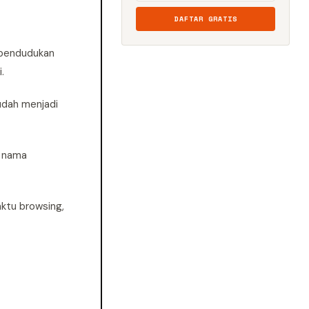
DAFTAR GRATIS
ependudukan
.
udah menjadi
n nama
ktu browsing,