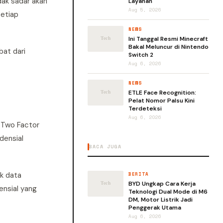
dak sadar akan
Layanan
Aug 5, 2026
setiap
NEWS
Ini Tanggal Resmi Minecraft
Bakal Meluncur di Nintendo
bat dari
Switch 2
Aug 6, 2026
NEWS
ETLE Face Recognition:
Pelat Nomor Palsu Kini
Terdeteksi
Aug 6, 2026
A Two Factor
densial
BACA JUGA
ik data
BERITA
BYD Ungkap Cara Kerja
ensial yang
Teknologi Dual Mode di M6
DM, Motor Listrik Jadi
Penggerak Utama
Aug 6, 2026