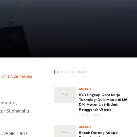
ARTIKEL TERKAIT
🔗 SALIN TAUTAN
GADGET
BYD Ungkap Cara Kerja
Teknologi Dual Mode di M6
tersebut,
DM, Motor Listrik Jadi
Penggerak Utama
ster Sudhanshu
Aug 6, 2026
GADGET
Bosch Dorong Adopsi
 128GB, 1.160