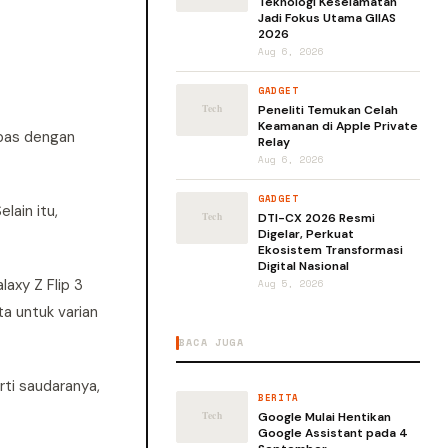
Teknologi Keselamatan
Jadi Fokus Utama GIIAS
2026
Aug 6, 2026
GADGET
Peneliti Temukan Celah
Keamanan di Apple Private
lepas dengan
Relay
Aug 6, 2026
GADGET
lain itu,
DTI-CX 2026 Resmi
Digelar, Perkuat
Ekosistem Transformasi
Digital Nasional
axy Z Flip 3
Aug 5, 2026
ta untuk varian
BACA JUGA
rti saudaranya,
BERITA
Google Mulai Hentikan
Google Assistant pada 4