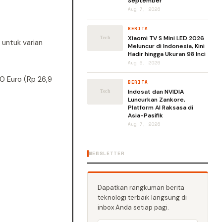
September
Aug 7, 2026
BERITA
Xiaomi TV S Mini LED 2026
 untuk varian
Meluncur di Indonesia, Kini
Hadir hingga Ukuran 98 Inci
Aug 6, 2026
00 Euro (Rp 26,9
BERITA
Indosat dan NVIDIA
Luncurkan Zankore,
Platform AI Raksasa di
Asia-Pasifik
Aug 7, 2026
NEWSLETTER
Dapatkan rangkuman berita
teknologi terbaik langsung di
inbox Anda setiap pagi.