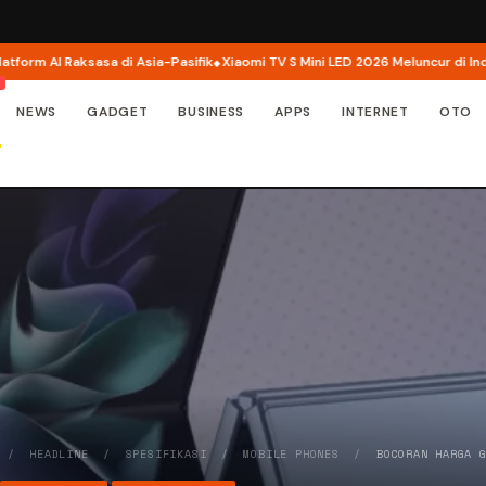
 AI Raksasa di Asia-Pasifik
Xiaomi TV S Mini LED 2026 Meluncur di Indonesia,
NEWS
GADGET
BUSINESS
APPS
INTERNET
OTO
/
HEADLINE
/
SPESIFIKASI
/
MOBILE PHONES
/
BOCORAN HARGA 