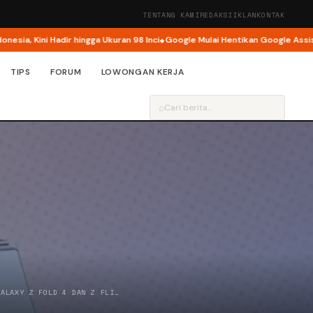
TENTANG KAMI
REDAKSI
IKLAN
KONTAK
 Kini Hadir hingga Ukuran 98 Inci
Google Mulai Hentikan Google Assistant
TIPS
FORUM
LOWONGAN KERJA
⌕
GALAXY Z FOLD 4 DAN Z FLI…