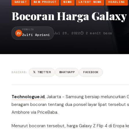
GADGET
NEW PRODUCT
NEWS
LATEST NEWS
HEADLINE
Bocoran Harga Galaxy Z
PENULIS
ZU
Jul 26, 2022
⏱ 2 menit baca
Zulfi Apriani
BAGIKAN:
𝕏 TWITTER
WHATSAPP
FACEBOOK
Technologue.id
, Jakarta - Samsung bersiap meluncurkan G
beragam bocoran tentang dua ponsel layar lipat tersebut s
Ambhore via PriceBaba.
Menurut bocoran tersebut, harga Galaxy Z Flip 4 di Eropa ke