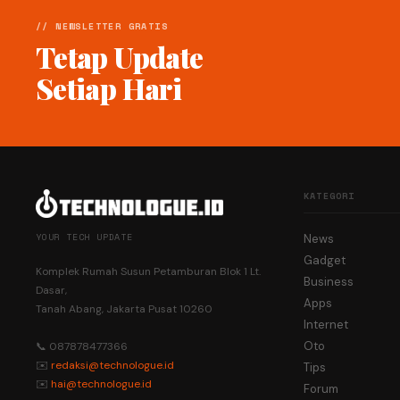
// NEWSLETTER GRATIS
Tetap Update
Setiap Hari
KATEGORI
YOUR TECH UPDATE
News
Gadget
Komplek Rumah Susun Petamburan Blok 1 Lt.
Business
Dasar,
Apps
Tanah Abang, Jakarta Pusat 10260
Internet
Oto
📞 087878477366
✉️
redaksi@technologue.id
Tips
✉️
hai@technologue.id
Forum