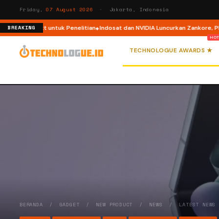
Friday,
07 August 2026
· Jakarta, Indonesia
herNext untuk Penelitian
Indosat dan NVIDIA Luncurkan Zankore, Platform
BREAKING
TECHNOLOGUE AWARDS ★
BERANDA
/
GADGET
/
NEW PRODUCT
/
NEWS
/
LATEST NEWS