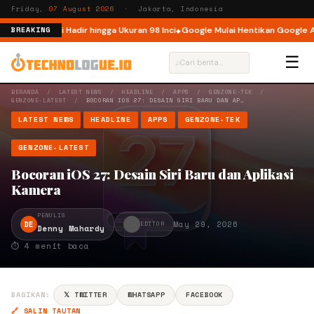
Friday,
07 August 2026
· Jakarta, Indonesia
onesia, Kini Hadir hingga Ukuran 98 Inci
Google Mulai Hentikan Google Ass
BREAKING
☰
⌕
BERANDA
/
LATEST NEWS
/
HEADLINE
/
APPS
/
GENZONE-TEK
/
GENZONE-LATEST
/
BOCORAN IOS 27: DESAIN SIRI BARU DAN AP…
LATEST NEWS
HEADLINE
APPS
GENZONE-TEK
GENZONE-LATEST
Bocoran iOS 27: Desain Siri Baru dan Aplikasi
Kamera
PENULIS
DE
May 29, 2026
EDITOR
Denny Mahardy
⏱ 4 menit baca
BAGIKAN:
𝕏 TWITTER
WHATSAPP
FACEBOOK
🔗 SALIN TAUTAN