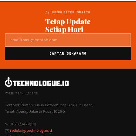
// NEWSLETTER GRATIS
Tetap Update
Setiap Hari
DAFTAR SEKARANG
YOUR TECH UPDATE
Komplek Rumah Susun Petamburan Blok 1 Lt. Dasar,
Tanah Abang, Jakarta Pusat 10260
📞 087878477366
✉️
redaksi@technologue.id