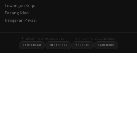
Lowongan Kerja
Pasang Iklan
Kebijakan Privasi
© 2026 TECHNOLOGUE.ID · HAK CIPTA DILINDUNGI
INSTAGRAM
TWITTER/X
YOUTUBE
FACEBOOK