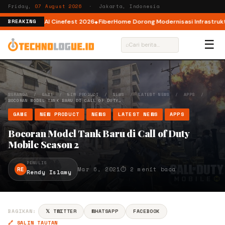
Friday,
07 August 2026
· Jakarta, Indonesia
 AI lewat AI Cinefest 2026
FiberHome Dorong Modernisasi Infrastruktur IS
BREAKING
☰
⌕
BERANDA
/
GAME
/
NEW PRODUCT
/
NEWS
/
LATEST NEWS
/
APPS
/
BOCORAN MODEL TANK BARU DI CALL OF DUTY…
GAME
NEW PRODUCT
NEWS
LATEST NEWS
APPS
Bocoran Model Tank Baru di Call of Duty
Mobile Season 2
PENULIS
RE
Mar 6, 2021
⏱ 2 menit baca
Rendy Islamy
BAGIKAN:
𝕏 TWITTER
WHATSAPP
FACEBOOK
🔗 SALIN TAUTAN