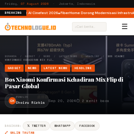
Friday,
07 August 2026
· Jakarta, Indonesia
or AI lewat AI Cinefest 2026
FiberHome Dorong Modernisasi Infrastruktur
BREAKING
☰
⌕
BERANDA
/
GADGET
/
NEWS
/
LATEST NEWS
/
HEADLINE
/
BOS XIAOMI
KONFIRMASI KEHADIRAN MIX FLI…
GADGET
NEWS
LATEST NEWS
HEADLINE
Bos Xiaomi Konfirmasi Kehadiran Mix Flip di
Pasar Global
PENULIS
CH
Sep 20, 2024
⏱ 2 menit baca
Choiru Rizkia
BAGIKAN:
𝕏 TWITTER
WHATSAPP
FACEBOOK
🔗 SALIN TAUTAN