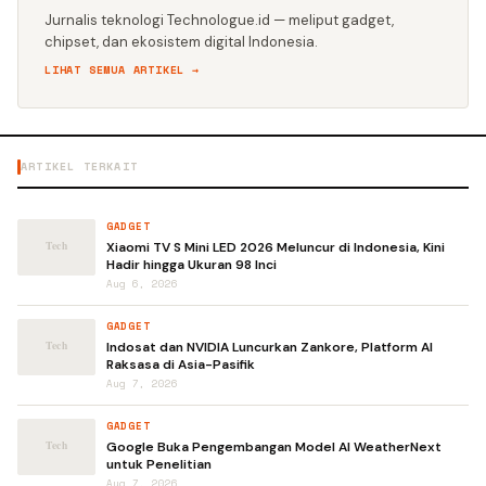
Jurnalis teknologi Technologue.id — meliput gadget,
chipset, dan ekosistem digital Indonesia.
LIHAT SEMUA ARTIKEL →
ARTIKEL TERKAIT
GADGET
Xiaomi TV S Mini LED 2026 Meluncur di Indonesia, Kini
Hadir hingga Ukuran 98 Inci
Aug 6, 2026
GADGET
Indosat dan NVIDIA Luncurkan Zankore, Platform AI
Raksasa di Asia-Pasifik
Aug 7, 2026
GADGET
Google Buka Pengembangan Model AI WeatherNext
untuk Penelitian
Aug 7, 2026