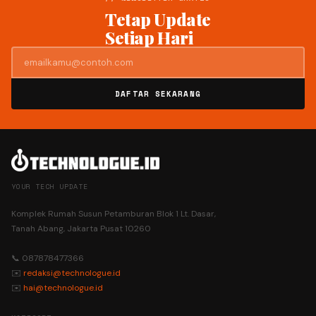
Tetap Update
Setiap Hari
DAFTAR SEKARANG
YOUR TECH UPDATE
Komplek Rumah Susun Petamburan Blok 1 Lt. Dasar,
Tanah Abang, Jakarta Pusat 10260
📞 087878477366
✉️
redaksi@technologue.id
✉️
hai@technologue.id