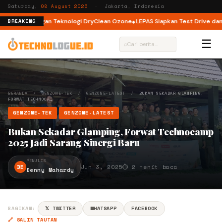
Saturday,
08 August 2026
· Jakarta, Indonesia
t Load dengan Teknologi DryClean Ozone
LEPAS Siapkan Test Drive dan Pr
BREAKING
☰
⌕
BERANDA
/
GENZONE-TEK
/
GENZONE-LATEST
/
BUKAN SEKADAR GLAMPING,
FORWAT TECHNOCA…
GENZONE-TEK
GENZONE-LATEST
Bukan Sekadar Glamping, Forwat Technocamp
2025 Jadi Sarang Sinergi Baru
PENULIS
DE
Jun 3, 2025
⏱ 2 menit baca
Denny Mahardy
BAGIKAN:
𝕏 TWITTER
WHATSAPP
FACEBOOK
🔗 SALIN TAUTAN