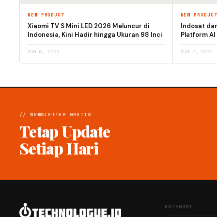
NEW PRODUCT
NEW PRODUC
Xiaomi TV S Mini LED 2026 Meluncur di
Indosat da
Indonesia, Kini Hadir hingga Ukuran 98 Inci
Platform AI
AUG 6, 2026
AUG 7, 2026
// NEWSLETTER GRATIS
Tetap Update
Setiap Hari
KATEGORI