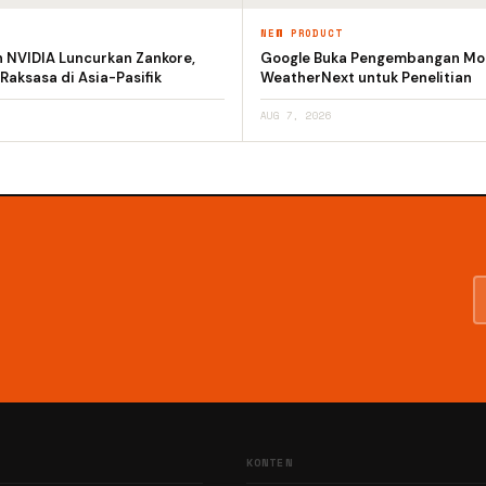
T
NEW PRODUCT
n NVIDIA Luncurkan Zankore,
Google Buka Pengembangan Mod
 Raksasa di Asia-Pasifik
WeatherNext untuk Penelitian
AUG 7, 2026
KONTEN