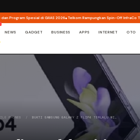
Program Spesial di GIIAS 2026
Telkom Rampungkan Spin-Off InfraCo Tahap 2
NEWS
GADGET
BUSINESS
APPS
INTERNET
OTO
BILE PHONES
/
BUKTI SAMSUNG GALAXY Z FLIP4 TERLALU MI…