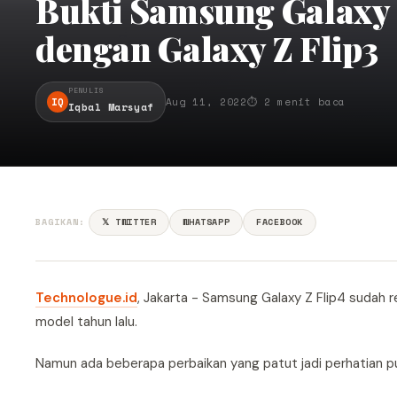
Bukti Samsung Galaxy Z
dengan Galaxy Z Flip3
PENULIS
IQ
Aug 11, 2022
⏱ 2 menit baca
Iqbal Marsyaf
BAGIKAN:
𝕏 TWITTER
WHATSAPP
FACEBOOK
Technologue.id
, Jakarta - Samsung Galaxy Z Flip4 sudah
model tahun lalu.
Namun ada beberapa perbaikan yang patut jadi perhatian pub