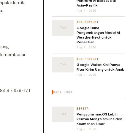
Platform AI Raksasa di
mpak identik
Asia-Pasifik
a.
Aug 7, 2026
NEW PRODUCT
Google Buka
Pengembangan Model AI
WeatherNext untuk
Penelitian
msung
Aug 7, 2026
idak membesar
NEW PRODUCT
Google Wallet Kini Punya
Fitur Kirim Uang untuk Anak
Aug 7, 2026
84,9 x 15,9-17,1
BACA JUGA
BERITA
Pengguna macOS Lebih
Rentan Mengalami Insiden
Keamanan Siber
Aug 7, 2026