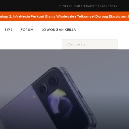
TENTANG KAMI
REDAKSI
IKLAN
KONTAK
, InfraNexia Perkuat Bisnis Wholesale
Telkomsel Dorong Ekosistem Kreato
TIPS
FORUM
LOWONGAN KERJA
⌕