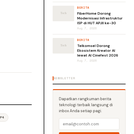
BERITA
FiberHome Dorong
Modernisasi Infrastruktur
ISP di HUT APJII ke-30
Aug 7, 2026
BERITA
Telkomsel Dorong
Ekosistem Kreator AI
lewat AI Cinefest 2026
Aug 7, 2026
NEWSLETTER
Dapatkan rangkuman berita
teknologi terbaik langsung di
inbox Anda setiap pagi.
IP4