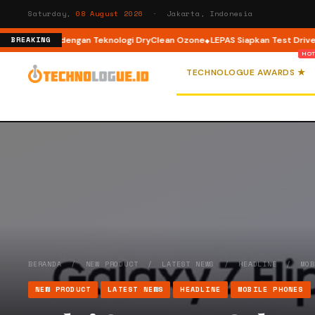
Saturday,
08 August 2026
· Jakarta, Indonesia
ont Load dengan Teknologi DryClean Ozone
LEPAS Siapkan Test Drive dan 
BREAKING
TECHNOLOGUE AWARDS ★
BERANDA
/
NEW PRODUCT
/
LATEST NEWS
/
HEADLINE
/
MO
NEW PRODUCT
LATEST NEWS
HEADLINE
MOBILE PHONES