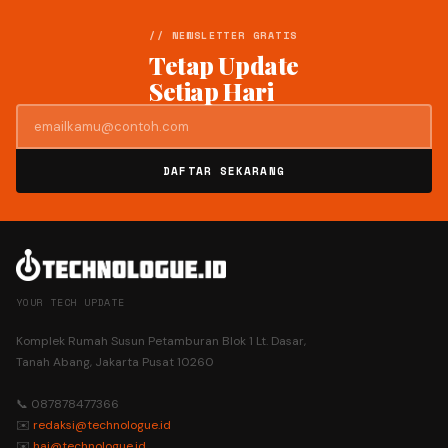
// NEWSLETTER GRATIS
Tetap Update
Setiap Hari
DAFTAR SEKARANG
YOUR TECH UPDATE
Komplek Rumah Susun Petamburan Blok 1 Lt. Dasar,
Tanah Abang, Jakarta Pusat 10260
📞 087878477366
✉️
redaksi@technologue.id
✉️
hai@technologue.id