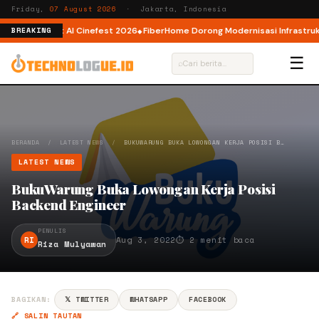
Friday,
07 August 2026
· Jakarta, Indonesia
or AI lewat AI Cinefest 2026
FiberHome Dorong Modernisasi Infrastruktur
BREAKING
☰
⌕
BERANDA
/
LATEST NEWS
/
BUKUWARUNG BUKA LOWONGAN KERJA POSISI B…
LATEST NEWS
BukuWarung Buka Lowongan Kerja Posisi
Backend Engineer
PENULIS
RI
Aug 3, 2022
⏱ 2 menit baca
Riza Mulyawan
BAGIKAN:
𝕏 TWITTER
WHATSAPP
FACEBOOK
🔗 SALIN TAUTAN