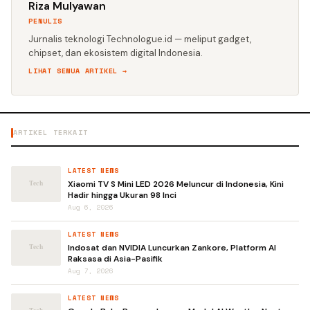
Riza Mulyawan
PENULIS
Jurnalis teknologi Technologue.id — meliput gadget,
chipset, dan ekosistem digital Indonesia.
LIHAT SEMUA ARTIKEL →
ARTIKEL TERKAIT
LATEST NEWS
Xiaomi TV S Mini LED 2026 Meluncur di Indonesia, Kini
Hadir hingga Ukuran 98 Inci
Aug 6, 2026
LATEST NEWS
Indosat dan NVIDIA Luncurkan Zankore, Platform AI
Raksasa di Asia-Pasifik
Aug 7, 2026
LATEST NEWS