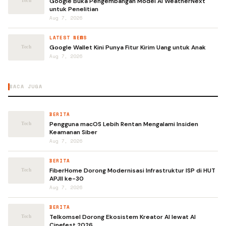
Google Buka Pengembangan Model AI WeatherNext
untuk Penelitian
Aug 7, 2026
LATEST NEWS
Google Wallet Kini Punya Fitur Kirim Uang untuk Anak
Aug 7, 2026
BACA JUGA
BERITA
Pengguna macOS Lebih Rentan Mengalami Insiden
Keamanan Siber
Aug 7, 2026
BERITA
FiberHome Dorong Modernisasi Infrastruktur ISP di HUT
APJII ke-30
Aug 7, 2026
BERITA
Telkomsel Dorong Ekosistem Kreator AI lewat AI
Cinefest 2026