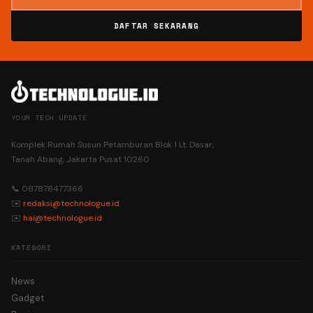
DAFTAR SEKARANG
YOUR TECH UPDATE
Komplek Rumah Susun Petamburan Blok 1 Lt. Dasar,
Tanah Abang, Jakarta Pusat 10260
📞 087878477366
✉️
redaksi@technologue.id
✉️
hai@technologue.id
KATEGORI
News
Gadget