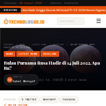
Thursday,
06 August 2026
· Jakarta, Indonesia
i Indonesia, Kini Hadir hingga Ukuran 98 Inci
DTI-CX 2026 Resmi Digelar, Pe
BREAKING
☰
⌕
BERANDA
/
NEWS
/
LATEST NEWS
/
HEADLINE
/
BULAN PURNAMA RUSA
HADIR DI 14 JULI 202…
NEWS
LATEST NEWS
HEADLINE
Bulan Purnama Rusa Hadir di 14 Juli 2022, Apa
Itu?
PENULIS
IQ
Jul 12, 2022
⏱ 2 menit baca
Iqbal Marsyaf
BAGIKAN:
𝕏 TWITTER
WHATSAPP
FACEBOOK
🔗 SALIN TAUTAN