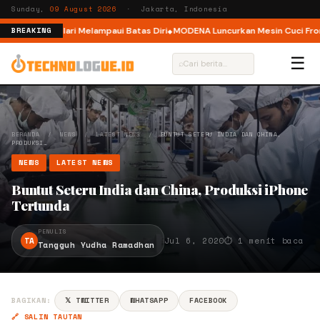
Sunday,
09 August 2026
· Jakarta, Indonesia
ar, Ajak Pelari Melampaui Batas Diri
MODENA Luncurkan Mesin Cuci Front 
BREAKING
☰
⌕
BERANDA
/
NEWS
/
LATEST NEWS
/
BUNTUT SETERU INDIA DAN CHINA,
PRODUKSI…
NEWS
LATEST NEWS
Buntut Seteru India dan China, Produksi iPhone
Tertunda
PENULIS
TA
Jul 6, 2020
⏱ 1 menit baca
Tangguh Yudha Ramadhan
BAGIKAN:
𝕏 TWITTER
WHATSAPP
FACEBOOK
🔗 SALIN TAUTAN