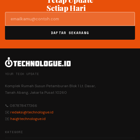
Setiap Hari
DAFTAR SEKARANG
YOUR TECH UPDATE
Komplek Rumah Susun Petamburan Blok 1 Lt. Dasar,
Tanah Abang, Jakarta Pusat 10260
📞 087878477366
✉️
redaksi@technologue.id
✉️
hai@technologue.id
KATEGORI