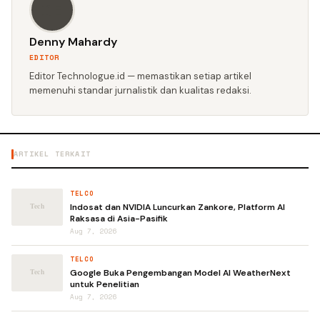
DE
Denny Mahardy
EDITOR
Editor Technologue.id — memastikan setiap artikel
memenuhi standar jurnalistik dan kualitas redaksi.
ARTIKEL TERKAIT
TELCO
Indosat dan NVIDIA Luncurkan Zankore, Platform AI
Raksasa di Asia-Pasifik
Aug 7, 2026
TELCO
Google Buka Pengembangan Model AI WeatherNext
untuk Penelitian
Aug 7, 2026