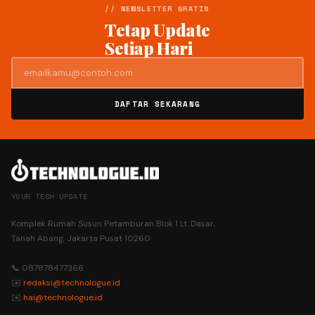
// NEWSLETTER GRATIS
Tetap Update
Setiap Hari
DAFTAR SEKARANG
YOUR TECH UPDATE
Komplek Rumah Susun Petamburan Blok 1 Lt. Dasar,
Tanah Abang, Jakarta Pusat 10260
📞 087878477366
✉️
redaksi@technologue.id
✉️
hai@technologue.id