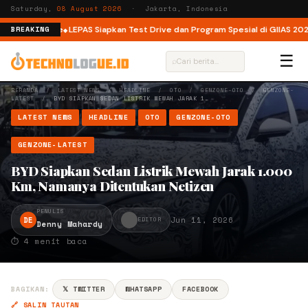
Saturday,
08 August 2026
· Jakarta, Indonesia
Clean Ozone
LEPAS Siapkan Test Drive dan Program Spesial di GIIAS 2026
T
BREAKING
☰
⌕
BERANDA
/
LATEST NEWS
/
HEADLINE
/
OTO
/
GENZONE-OTO
/
GENZONE-
LATEST
/
BYD SIAPKAN SEDAN LISTRIK MEWAH JARAK 1…
LATEST NEWS
HEADLINE
OTO
GENZONE-OTO
GENZONE-LATEST
BYD Siapkan Sedan Listrik Mewah Jarak 1.000
Km, Namanya Ditentukan Netizen
PENULIS
DE
Jun 11, 2026
EDITOR
Denny Mahardy
⏱ 4 menit baca
BAGIKAN:
𝕏 TWITTER
WHATSAPP
FACEBOOK
🔗 SALIN TAUTAN