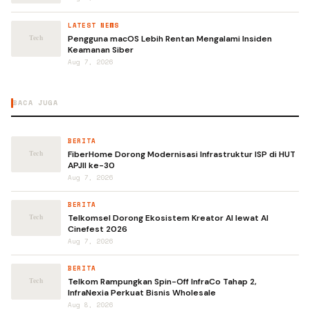
LATEST NEWS
Pengguna macOS Lebih Rentan Mengalami Insiden
Keamanan Siber
Aug 7, 2026
BACA JUGA
BERITA
FiberHome Dorong Modernisasi Infrastruktur ISP di HUT
APJII ke-30
Aug 7, 2026
BERITA
Telkomsel Dorong Ekosistem Kreator AI lewat AI
Cinefest 2026
Aug 7, 2026
BERITA
Telkom Rampungkan Spin-Off InfraCo Tahap 2,
InfraNexia Perkuat Bisnis Wholesale
Aug 8, 2026