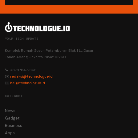
YOUR TECH UPDATE
Komplek Rumah Susun Petamburan Blok 1 Lt. Dasar,
Tanah Abang, Jakarta Pusat 10260
📞 087878477366
✉️
redaksi@technologue.id
✉️
hai@technologue.id
KATEGORI
News
Gadget
Business
Apps