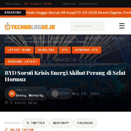
Thursday,
06 August 2026
· Jakarta, Indonesia
nesia, Kini Hadir hingga Ukuran 98 Inci
DTI-CX 2026 Resmi Digelar, Perkuat
BREAKING
☰
⌕
BERANDA
/
LATEST NEWS
/
HEADLINE
/
OTO
/
GENZONE-OTO
/
GENZONE-
LATEST
/
BYD SOROTI KRISIS ENERGI AKIBAT PERANG …
LATEST NEWS
HEADLINE
OTO
GENZONE-OTO
GENZONE-LATEST
BYD Soroti Krisis Energi Akibat Perang di Selat
Hormuz
PENULIS
DE
May 19, 2026
EDITOR
Denny Mahardy
⏱ 3 menit baca
BAGIKAN:
𝕏 TWITTER
WHATSAPP
FACEBOOK
🔗 SALIN TAUTAN