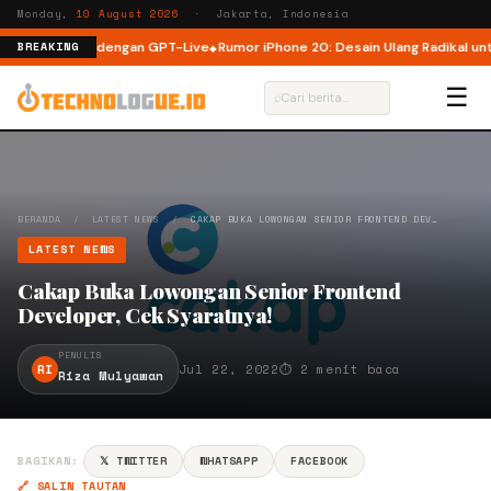
Monday,
10 August 2026
· Jakarta, Indonesia
bih Natural dengan GPT-Live
Rumor iPhone 20: Desain Ulang Radikal untuk
BREAKING
☰
⌕
BERANDA
/
LATEST NEWS
/
CAKAP BUKA LOWONGAN SENIOR FRONTEND DEV…
LATEST NEWS
Cakap Buka Lowongan Senior Frontend
Developer, Cek Syaratnya!
PENULIS
RI
Jul 22, 2022
⏱ 2 menit baca
Riza Mulyawan
BAGIKAN:
𝕏 TWITTER
WHATSAPP
FACEBOOK
🔗 SALIN TAUTAN