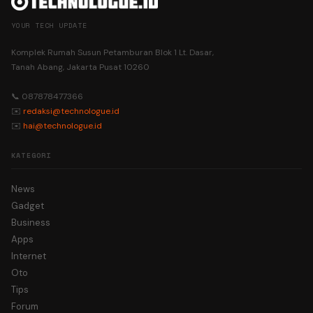
YOUR TECH UPDATE
Komplek Rumah Susun Petamburan Blok 1 Lt. Dasar,
Tanah Abang, Jakarta Pusat 10260
📞 087878477366
✉️
redaksi@technologue.id
✉️
hai@technologue.id
KATEGORI
News
Gadget
Business
Apps
Internet
Oto
Tips
Forum