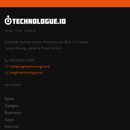
YOUR TECH UPDATE
Komplek Rumah Susun Petamburan Blok 1 Lt. Dasar,
Tanah Abang, Jakarta Pusat 10260
📞 087878477366
✉️
redaksi@technologue.id
✉️
hai@technologue.id
KATEGORI
News
Gadget
Business
Apps
Internet