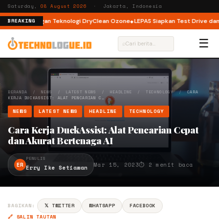
Saturday,
08 August 2026
· Jakarta, Indonesia
t Load dengan Teknologi DryClean Ozone
LEPAS Siapkan Test Drive dan Pr
BREAKING
☰
⌕
BERANDA
/
NEWS
/
LATEST NEWS
/
HEADLINE
/
TECHNOLOGY
/
CARA
KERJA DUCKASSIST: ALAT PENCARIAN C…
NEWS
LATEST NEWS
HEADLINE
TECHNOLOGY
Cara Kerja DuckAssist: Alat Pencarian Cepat
dan Akurat Bertenaga AI
PENULIS
ER
Mar 15, 2023
⏱ 2 menit baca
Erry Ike Setiawan
BAGIKAN:
𝕏 TWITTER
WHATSAPP
FACEBOOK
🔗 SALIN TAUTAN