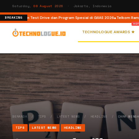
Saturday,
08 August 2026
· Jakarta, Indonesia
 Siapkan Test Drive dan Program Spesial di GIIAS 2026
Telkom Rampungkan 
BREAKING
TECHNOLOGUE AWARDS ★
BERANDA
/
TIPS
/
LATEST NEWS
/
HEADLINE
/
CARA MENG
TIPS
LATEST NEWS
HEADLINE