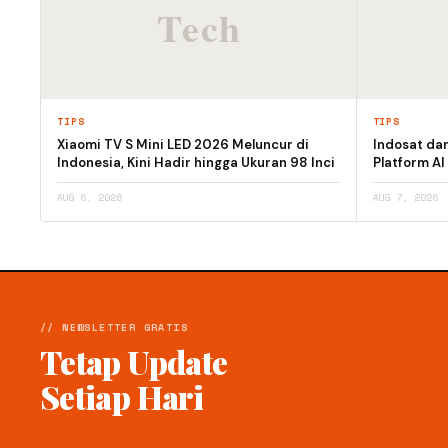
TIPS
TIPS
Xiaomi TV S Mini LED 2026 Meluncur di
Indosat da
Indonesia, Kini Hadir hingga Ukuran 98 Inci
Platform AI
AUG 6, 2026
AUG 7, 2026
// NEWSLETTER GRATIS
Tetap Update
Setiap Hari