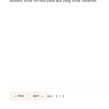
audiens Anda tertarik pada apa yang Anda tawarkan.
Hal. 1 / 2
← PREV
NEXT →