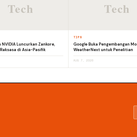
TIPS
n NVIDIA Luncurkan Zankore,
Google Buka Pengembangan Mod
 Raksasa di Asia-Pasifik
WeatherNext untuk Penelitian
AUG 7, 2026