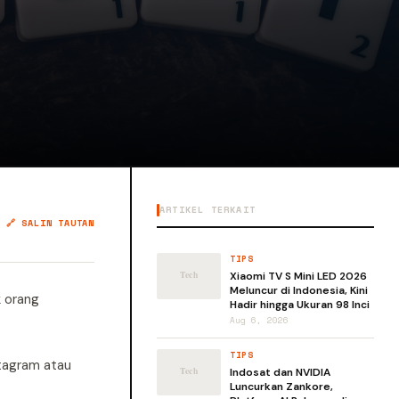
ARTIKEL TERKAIT
🔗 SALIN TAUTAN
TIPS
Xiaomi TV S Mini LED 2026
Meluncur di Indonesia, Kini
k orang
Hadir hingga Ukuran 98 Inci
Aug 6, 2026
TIPS
stagram atau
Indosat dan NVIDIA
Luncurkan Zankore,