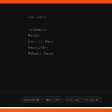
PERUSAHAAN
Tentang Kami
Redaksi
Lowongan Kerja
Pasang Iklan
Kebijakan Privasi
INSTAGRAM
TWITTER/X
YOUTUBE
FACEBOOK